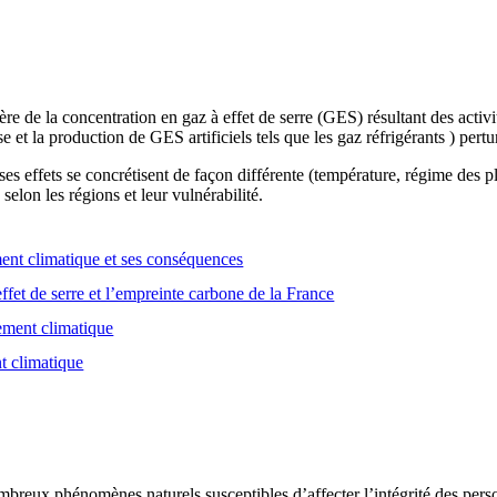
e de la concentration en gaz à effet de serre (GES) résultant des activ
se et la production de GES artificiels tels que les gaz réfrigérants ) pert
es effets se concrétisent de façon différente (température, régime des
selon les régions et leur vulnérabilité.
nt climatique et ses conséquences
ffet de serre et l’empreinte carbone de la France
gement climatique
t climatique
breux phénomènes naturels susceptibles d’affecter l’intégrité des person