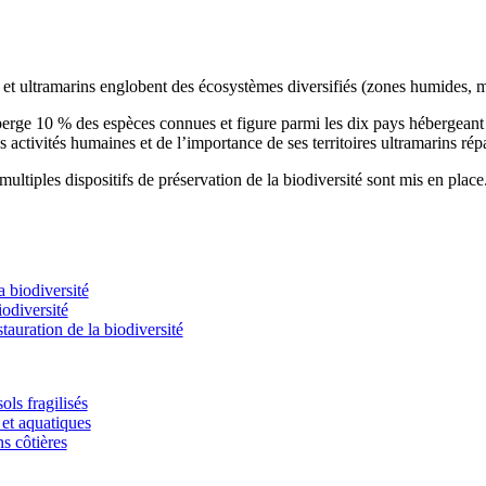
s et ultramarins englobent des écosystèmes diversifiés (zones humides, m
éberge 10 % des espèces connues et figure parmi les dix pays hébergean
s activités humaines et de l’importance de ses territoires ultramarins rép
ultiples dispositifs de préservation de la biodiversité sont mis en place
 biodiversité
odiversité
stauration de la biodiversité
ols fragilisés
et aquatiques
ns côtières