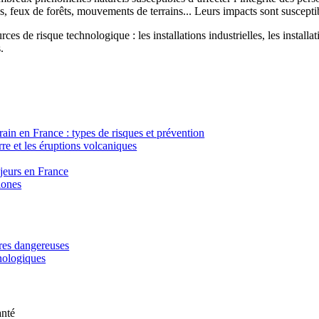
, feux de forêts, mouvements de terrains... Leurs impacts sont susceptib
ces de risque technologique : les installations industrielles, les installa
.
in en France : types de risques et prévention
re et les éruptions volcaniques
ajeurs en France
lones
ères dangereuses
hnologiques
anté