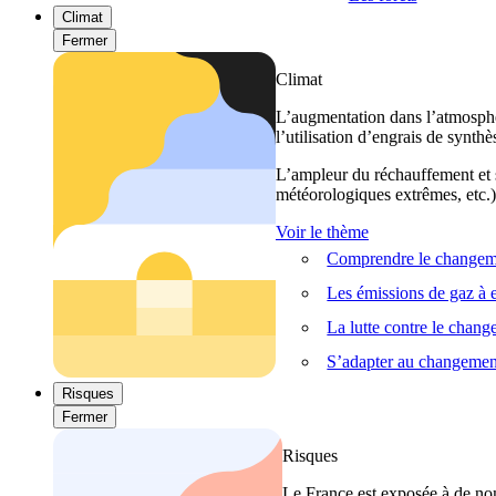
Climat
Fermer
Climat
L’augmentation dans l’atmosphèr
l’utilisation d’engrais de synthè
L’ampleur du réchauffement et s
météorologiques extrêmes, etc.) 
Voir le thème
Comprendre le changeme
Les émissions de gaz à e
La lutte contre le chan
S’adapter au changemen
Risques
Fermer
Risques
Le France est exposée à de nom