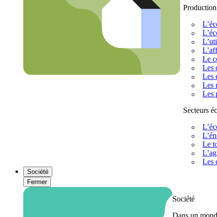
Production
L’éc
L’éc
L’uti
L’af
Le c
Les 
Les 
Les 
Les 
Secteurs 
L’éc
L’én
Le t
L’ag
Les 
Société
Fermer
Société
Dans un monde 