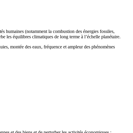
ités humaines (notamment la combustion des énergies fossiles,
urbe les équilibres climatiques de long terme à l’échelle planétaire.
 pluies, montée des eaux, fréquence et ampleur des phénomènes
nes et des biens et de perturber les activités économiques :