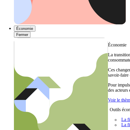
Économie
Fermer
Économie
La transitio
consommateu
Ces changem
savoir-faire
Pour impulse
des acteurs
Voir le thè
Outils éco
La f
La f