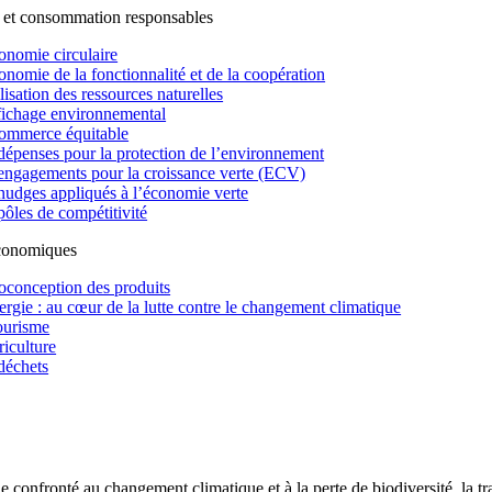
 et consommation responsables
onomie circulaire
onomie de la fonctionnalité et de la coopération
lisation des ressources naturelles
fichage environnemental
ommerce équitable
dépenses pour la protection de l’environnement
engagements pour la croissance verte (ECV)
nudges appliqués à l’économie verte
pôles de compétitivité
économiques
oconception des produits
ergie : au cœur de la lutte contre le changement climatique
ourisme
riculture
déchets
confronté au changement climatique et à la perte de biodiversité, la tr