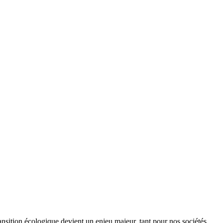
ansition écologique devient un enjeu majeur, tant pour nos sociétés