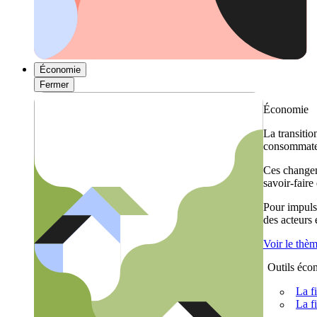
Économie
Fermer
Économie
La transitio
consommateu
Ces changem
savoir-faire
Pour impulse
des acteurs
Voir le thè
Outils éco
La f
La f