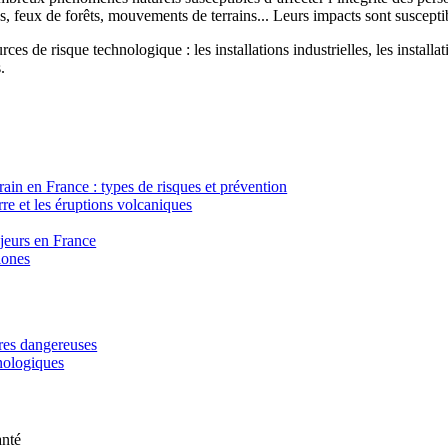
, feux de forêts, mouvements de terrains... Leurs impacts sont susceptib
ces de risque technologique : les installations industrielles, les installa
.
in en France : types de risques et prévention
re et les éruptions volcaniques
ajeurs en France
lones
ères dangereuses
hnologiques
anté