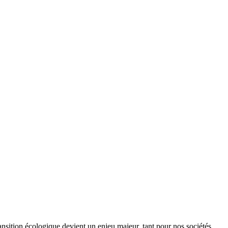
ansition écologique devient un enjeu majeur, tant pour nos sociétés