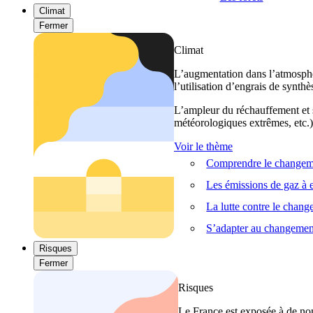
Climat
Fermer
Climat
L’augmentation dans l’atmosphèr
l’utilisation d’engrais de synthè
L’ampleur du réchauffement et s
météorologiques extrêmes, etc.) 
Voir le thème
Comprendre le changeme
Les émissions de gaz à e
La lutte contre le chan
S’adapter au changemen
Risques
Fermer
Risques
Le France est exposée à de nom