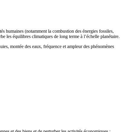
ités humaines (notamment la combustion des énergies fossiles,
urbe les équilibres climatiques de long terme à l’échelle planétaire.
 pluies, montée des eaux, fréquence et ampleur des phénomènes
nes et des biens et de perturber les activités économiques :