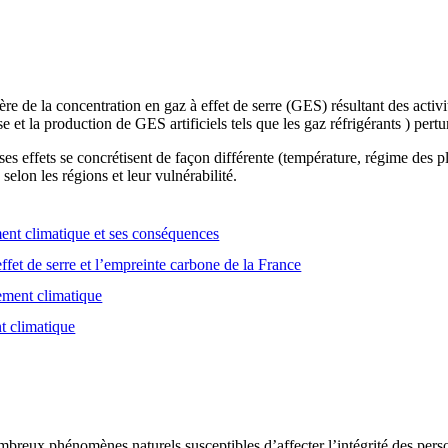
e de la concentration en gaz à effet de serre (GES) résultant des activ
se et la production de GES artificiels tels que les gaz réfrigérants ) pert
es effets se concrétisent de façon différente (température, régime des
selon les régions et leur vulnérabilité.
nt climatique et ses conséquences
ffet de serre et l’empreinte carbone de la France
gement climatique
t climatique
breux phénomènes naturels susceptibles d’affecter l’intégrité des person