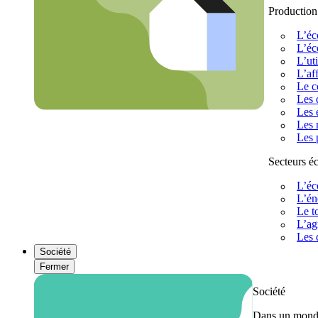
Production
L’éc
L’éc
L’uti
L’af
Le c
Les 
Les 
Les 
Les 
Secteurs 
L’éc
L’én
Le t
L’ag
Les 
Société
Fermer
Société
Dans un monde 