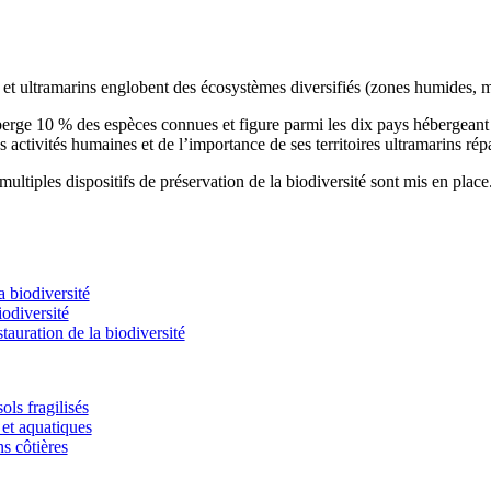
s et ultramarins englobent des écosystèmes diversifiés (zones humides, m
éberge 10 % des espèces connues et figure parmi les dix pays hébergean
s activités humaines et de l’importance de ses territoires ultramarins rép
ultiples dispositifs de préservation de la biodiversité sont mis en place
 biodiversité
odiversité
stauration de la biodiversité
ols fragilisés
et aquatiques
ns côtières