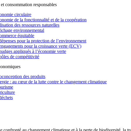
 et consommation responsables
onomie circulaire
onomie de la fonctionnalité et de la coopération
lisation des ressources naturelles
fichage environnemental
ommerce équitable
dépenses pour la protection de l’environnement
engagements pour la croissance verte (ECV)
nudges appliqués à l’économie verte
pôles de compétitivité
économiques
oconception des produits
ergie : au cœur de la lutte contre le changement climatique
ourisme
riculture
déchets
confronté au changement climatique et à la perte de biodiversité, la tr