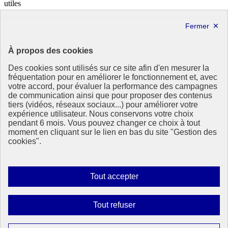
utiles
info.gouv.fr
- ouvre une nouvelle fenêtre
service-public.fr
- ouvre une nouvelle fenêtre
legifrance.gouv.fr
- ouvre une nouvelle fenêtre
data.gouv.fr
- ouvre une nouvelle fenêtre
À propos des cookies
Partenaire
Des cookies sont utilisés sur ce site afin d'en mesurer la
fréquentation pour en améliorer le fonctionnement et, avec
votre accord, pour évaluer la performance des campagnes
de communication ainsi que pour proposer des contenus
tiers (vidéos, réseaux sociaux...) pour améliorer votre
expérience utilisateur. Nous conservons votre choix
pendant 6 mois. Vous pouvez changer ce choix à tout
Partenaire principal :
moment en cliquant sur le lien en bas du site "Gestion des
Eionet Portal
cookies".
Plan du site
Accessibilité : totalement conforme
Mentions légales
Autoriser
Tout accepter
Données personnelles
tous
Contact
les
Gestion des cookies
Interdire
Tout refuser
cookies
Paramètres d’affichage
tous