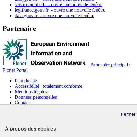
service-public.fr
- ouvre une nouvelle fenêtre
legifrance.gouv.fr
- ouvre une nouvelle fenêtre
data.gouv.fr
- ouvre une nouvelle fenêtre
Partenaire
Partenaire principal :
Eionet Portal
Plan du site
Accessibilité : totalement conforme
Mentions légales
Données personnelles
Contact
Gestion des cookies
Paramètres d’affichage
Sauf mention contraire, tous les contenus de ce site sont sous
À propos des cookies
licence etalab-2.0
Lien externe