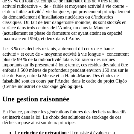
de 97 % du total est composé de matériaux dits de « très faible
activité radioactive », de « faible et moyenne activité à vie courte »
et de « faible activité à vie longue », qui proviennent principalement
du démantèlement d’installations nucléaires ou d’industries
classiques. Du fait de leur dangerosité moindre, ils sont stockés en
surface dans trois centres de l’Andra, un dans la Manche
(actuellement en phase de fermeture car ayant atteint sa capacité
maximale en 1994), et deux dans l’Aube.
Les 3 % des déchets restants, autrement dit ceux de « haute
activité » et ceux de « moyenne activité à vie longue », concentrent
plus de 99 % de la radioactivité totale. En raison des risques
importants qu’ils présentent à long terme, ces résidus devraient être
enfouis à 500 mètres de profondeur pendant environ 150 ans sur le
site de Bure, entre la Meuse et la Haute-Marne. Des études de
faisabilité sont en cours par l’Andra, dans le cadre du projet Cigéo
(Centre industriel de stockage géologique).
Une gestion raisonnée
En France, protéger les générations futures des déchets radioactifs
est inscrit dans la loi. Le choix des solutions de stockage de ces
déchets repose ainsi sur deux principes.
Le principe de précaution
: il consiste à évaluer et à