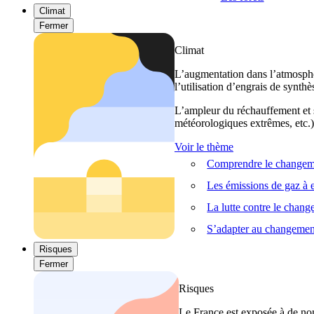
Climat
Fermer
Climat
L’augmentation dans l’atmosphèr
l’utilisation d’engrais de synthè
L’ampleur du réchauffement et s
météorologiques extrêmes, etc.) 
Voir le thème
Comprendre le changeme
Les émissions de gaz à e
La lutte contre le chan
S’adapter au changemen
Risques
Fermer
Risques
Le France est exposée à de nom