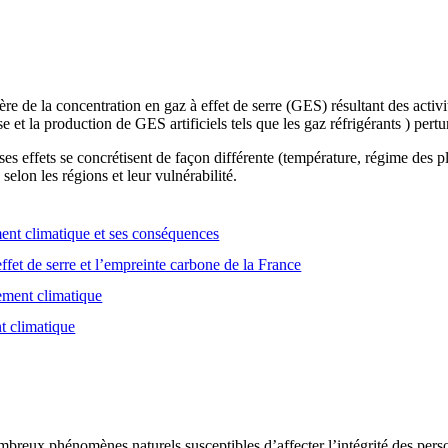
e de la concentration en gaz à effet de serre (GES) résultant des activ
se et la production de GES artificiels tels que les gaz réfrigérants ) pert
es effets se concrétisent de façon différente (température, régime des
selon les régions et leur vulnérabilité.
nt climatique et ses conséquences
ffet de serre et l’empreinte carbone de la France
gement climatique
t climatique
breux phénomènes naturels susceptibles d’affecter l’intégrité des person