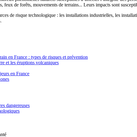
, feux de forêts, mouvements de terrains... Leurs impacts sont susceptib
ces de risque technologique : les installations industrielles, les installa
.
in en France : types de risques et prévention
re et les éruptions volcaniques
ajeurs en France
lones
ères dangereuses
hnologiques
anté