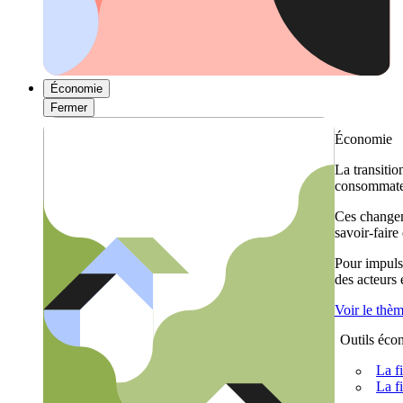
Économie
Fermer
Économie
La transitio
consommateu
Ces changem
savoir-faire
Pour impulse
des acteurs
Voir le thè
Outils éco
La f
La f