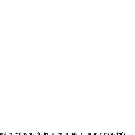
ansition écologique devient un enjeu majeur, tant pour nos sociétés