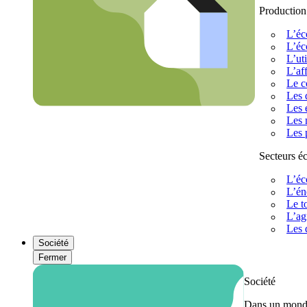
Production
L’éc
L’éc
L’uti
L’af
Le c
Les 
Les 
Les 
Les 
Secteurs 
L’éc
L’én
Le t
L’ag
Les 
Société
Fermer
Société
Dans un monde 