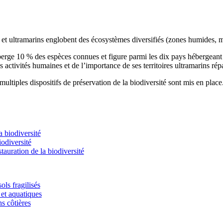
s et ultramarins englobent des écosystèmes diversifiés (zones humides, m
éberge 10 % des espèces connues et figure parmi les dix pays hébergean
s activités humaines et de l’importance de ses territoires ultramarins rép
ultiples dispositifs de préservation de la biodiversité sont mis en place
 biodiversité
odiversité
stauration de la biodiversité
ols fragilisés
et aquatiques
ns côtières