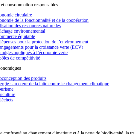
 et consommation responsables
onomie circulaire
onomie de la fonctionnalité et de la coopération
lisation des ressources naturelles
fichage environnemental
ommerce équitable
dépenses pour la protection de l’environnement
engagements pour la croissance verte (ECV)
nudges appliqués à l’économie verte
pôles de compétitivité
économiques
oconception des produits
ergie : au cœur de la lutte contre le changement climatique
ourisme
riculture
déchets
confronté au changement climatique et à la perte de biodiversité, la tr