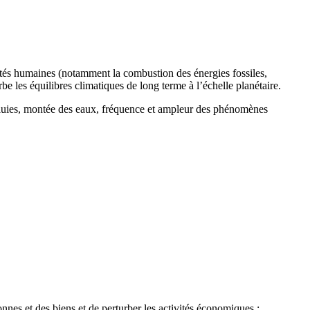
ités humaines (notamment la combustion des énergies fossiles,
urbe les équilibres climatiques de long terme à l’échelle planétaire.
 pluies, montée des eaux, fréquence et ampleur des phénomènes
nes et des biens et de perturber les activités économiques :