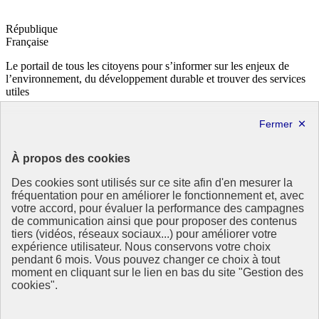
République
Française
Le portail de tous les citoyens pour s’informer sur les enjeux de
l’environnement, du développement durable et trouver des services
utiles
info.gouv.fr
- ouvre une nouvelle fenêtre
service-public.fr
- ouvre une nouvelle fenêtre
legifrance.gouv.fr
- ouvre une nouvelle fenêtre
data.gouv.fr
- ouvre une nouvelle fenêtre
À propos des cookies
Partenaire
Des cookies sont utilisés sur ce site afin d'en mesurer la
fréquentation pour en améliorer le fonctionnement et, avec
votre accord, pour évaluer la performance des campagnes
de communication ainsi que pour proposer des contenus
tiers (vidéos, réseaux sociaux...) pour améliorer votre
expérience utilisateur. Nous conservons votre choix
pendant 6 mois. Vous pouvez changer ce choix à tout
Partenaire principal :
moment en cliquant sur le lien en bas du site "Gestion des
Eionet Portal
cookies".
Plan du site
Accessibilité : totalement conforme