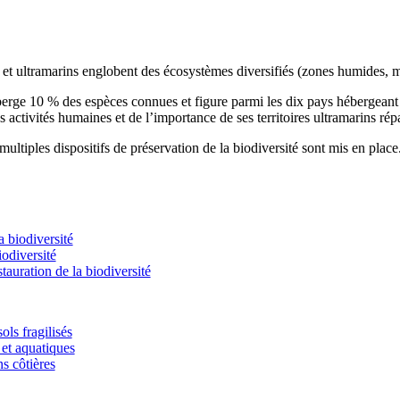
s et ultramarins englobent des écosystèmes diversifiés (zones humides, m
éberge 10 % des espèces connues et figure parmi les dix pays hébergean
s activités humaines et de l’importance de ses territoires ultramarins rép
ultiples dispositifs de préservation de la biodiversité sont mis en place
 biodiversité
odiversité
stauration de la biodiversité
ols fragilisés
et aquatiques
ns côtières