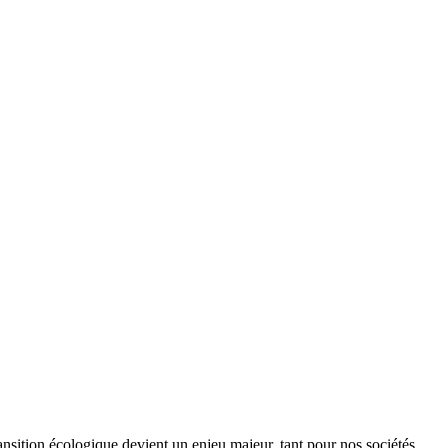
ansition écologique devient un enjeu majeur, tant pour nos sociétés