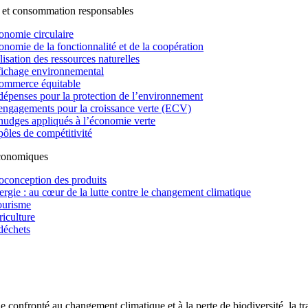
 et consommation responsables
onomie circulaire
onomie de la fonctionnalité et de la coopération
lisation des ressources naturelles
fichage environnemental
ommerce équitable
dépenses pour la protection de l’environnement
engagements pour la croissance verte (ECV)
nudges appliqués à l’économie verte
pôles de compétitivité
économiques
oconception des produits
ergie : au cœur de la lutte contre le changement climatique
ourisme
riculture
déchets
confronté au changement climatique et à la perte de biodiversité, la tr