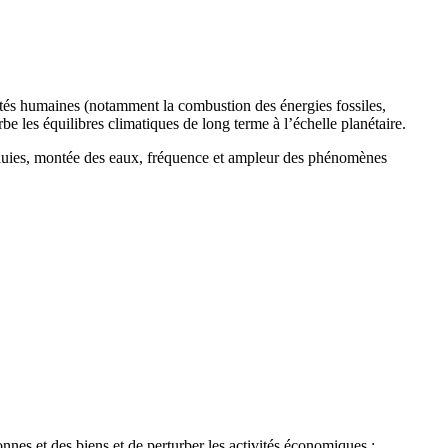
ités humaines (notamment la combustion des énergies fossiles,
urbe les équilibres climatiques de long terme à l’échelle planétaire.
 pluies, montée des eaux, fréquence et ampleur des phénomènes
nes et des biens et de perturber les activités économiques :