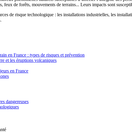
, feux de forêts, mouvements de terrains... Leurs impacts sont susceptib
ces de risque technologique : les installations industrielles, les installa
.
in en France : types de risques et prévention
re et les éruptions volcaniques
ajeurs en France
lones
ères dangereuses
hnologiques
anté