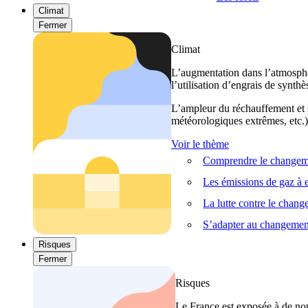
Climat
Fermer
Climat
L’augmentation dans l’atmosphèr
l’utilisation d’engrais de synthè
L’ampleur du réchauffement et s
météorologiques extrêmes, etc.) 
Voir le thème
Comprendre le changeme
Les émissions de gaz à e
La lutte contre le chan
S’adapter au changemen
Risques
Fermer
Risques
Le France est exposée à de nom