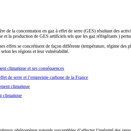
e de la concentration en gaz à effet de serre (GES) résultant des activ
se et la production de GES artificiels tels que les gaz réfrigérants ) pert
es effets se concrétisent de façon différente (température, régime des
selon les régions et leur vulnérabilité.
nt climatique et ses conséquences
ffet de serre et l’empreinte carbone de la France
gement climatique
t climatique
breux phénomènes naturels susceptibles d’affecter l’intégrité des person