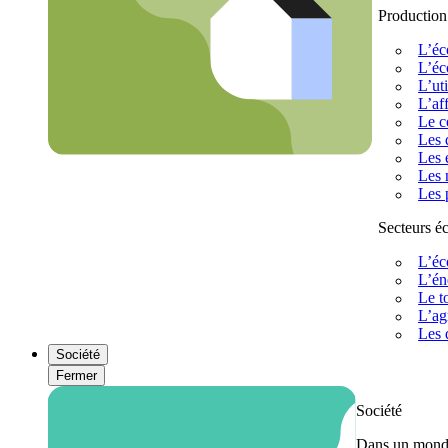
Production
L’éc
L’éc
L’uti
L’af
Le c
Les 
Les 
Les 
Les 
Secteurs 
L’éc
L’én
Le t
L’ag
Les 
Société
Fermer
Société
Dans un monde 