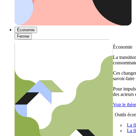
Économie
Fermer
Économie
La transitio
consommateu
Ces changem
savoir-faire
Pour impulse
des acteurs
Voir le thè
Outils éco
La f
La f