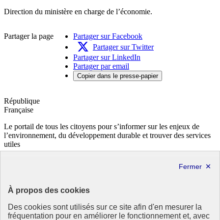
Direction du ministère en charge de l’économie.
Partager la page
Partager sur Facebook
Partager sur Twitter
Partager sur LinkedIn
Partager par email
Copier dans le presse-papier
République
Française
Le portail de tous les citoyens pour s’informer sur les enjeux de
l’environnement, du développement durable et trouver des services
utiles
info.gouv.fr
- ouvre une nouvelle fenêtre
service-public.fr
- ouvre une nouvelle fenêtre
legifrance.gouv.fr
- ouvre une nouvelle fenêtre
data.gouv.fr
- ouvre une nouvelle fenêtre
À propos des cookies
Partenaire
Des cookies sont utilisés sur ce site afin d'en mesurer la
fréquentation pour en améliorer le fonctionnement et, avec