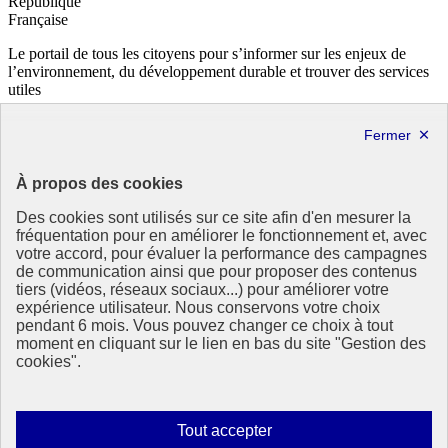
République
Française
Le portail de tous les citoyens pour s’informer sur les enjeux de
l’environnement, du développement durable et trouver des services
utiles
info.gouv.fr
- ouvre une nouvelle fenêtre
service-public.fr
- ouvre une nouvelle fenêtre
legifrance.gouv.fr
- ouvre une nouvelle fenêtre
data.gouv.fr
- ouvre une nouvelle fenêtre
À propos des cookies
Partenaire
Des cookies sont utilisés sur ce site afin d'en mesurer la
fréquentation pour en améliorer le fonctionnement et, avec
votre accord, pour évaluer la performance des campagnes
de communication ainsi que pour proposer des contenus
tiers (vidéos, réseaux sociaux...) pour améliorer votre
expérience utilisateur. Nous conservons votre choix
pendant 6 mois. Vous pouvez changer ce choix à tout
Partenaire principal :
moment en cliquant sur le lien en bas du site "Gestion des
Eionet Portal
cookies".
Plan du site
Accessibilité : totalement conforme
Mentions légales
Autoriser
Tout accepter
Données personnelles