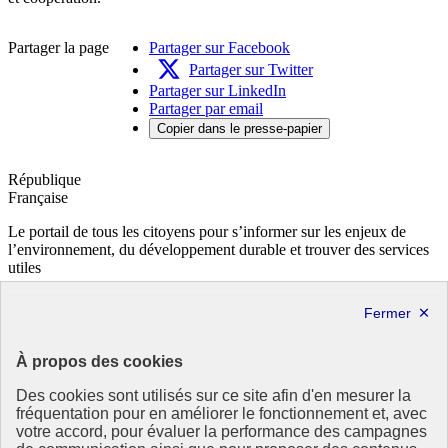
Partager la page
Partager sur Facebook
Partager sur Twitter
Partager sur LinkedIn
Partager par email
Copier dans le presse-papier
République
Française
Le portail de tous les citoyens pour s’informer sur les enjeux de
l’environnement, du développement durable et trouver des services
utiles
info.gouv.fr
- ouvre une nouvelle fenêtre
service-public.fr
- ouvre une nouvelle fenêtre
legifrance.gouv.fr
- ouvre une nouvelle fenêtre
data.gouv.fr
- ouvre une nouvelle fenêtre
À propos des cookies
Partenaire
Des cookies sont utilisés sur ce site afin d'en mesurer la
fréquentation pour en améliorer le fonctionnement et, avec
votre accord, pour évaluer la performance des campagnes