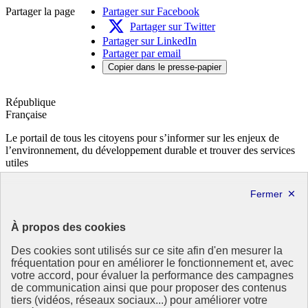
Partager la page
Partager sur Facebook
Partager sur Twitter
Partager sur LinkedIn
Partager par email
Copier dans le presse-papier
République
Française
Le portail de tous les citoyens pour s’informer sur les enjeux de
l’environnement, du développement durable et trouver des services
utiles
info.gouv.fr
- ouvre une nouvelle fenêtre
service-public.fr
- ouvre une nouvelle fenêtre
legifrance.gouv.fr
- ouvre une nouvelle fenêtre
data.gouv.fr
- ouvre une nouvelle fenêtre
À propos des cookies
Partenaire
Des cookies sont utilisés sur ce site afin d'en mesurer la
fréquentation pour en améliorer le fonctionnement et, avec
votre accord, pour évaluer la performance des campagnes
de communication ainsi que pour proposer des contenus
tiers (vidéos, réseaux sociaux...) pour améliorer votre