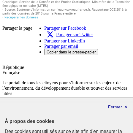
Partager la page
Partager sur Facebook
Partager sur Twitter
Partager sur LinkedIn
Partager par email
Copier dans le presse-papier
République
Française
Le portail de tous les citoyens pour s’informer sur les enjeux de
l’environnement, du développement durable et trouver des services
utiles
info.gouv.fr
- ouvre une nouvelle fenêtre
service-public.fr
- ouvre une nouvelle fenêtre
legifrance.gouv.fr
- ouvre une nouvelle fenêtre
data.gouv.fr
- ouvre une nouvelle fenêtre
À propos des cookies
Partenaire
Des cookies sont utilisés sur ce site afin d'en mesurer la