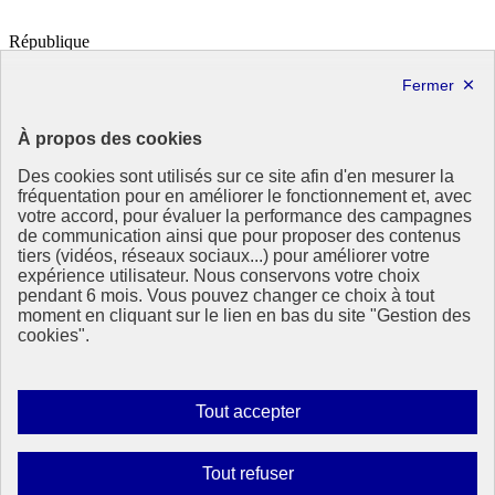
République
Française
Le portail de tous les citoyens pour s’informer sur les enjeux de
l’environnement, du développement durable et trouver des services
utiles
À propos des cookies
info.gouv.fr
- ouvre une nouvelle fenêtre
Des cookies sont utilisés sur ce site afin d'en mesurer la
service-public.fr
- ouvre une nouvelle fenêtre
fréquentation pour en améliorer le fonctionnement et, avec
legifrance.gouv.fr
- ouvre une nouvelle fenêtre
votre accord, pour évaluer la performance des campagnes
data.gouv.fr
- ouvre une nouvelle fenêtre
de communication ainsi que pour proposer des contenus
tiers (vidéos, réseaux sociaux...) pour améliorer votre
expérience utilisateur. Nous conservons votre choix
Partenaire
pendant 6 mois. Vous pouvez changer ce choix à tout
moment en cliquant sur le lien en bas du site "Gestion des
Partenaire principal : Eionet Portal
cookies".
Plan du site
Accessibilité : totalement conforme
Mentions légales
Autoriser
Tout accepter
Données personnelles
tous
Contact
les
Gestion des cookies
Interdire
Tout refuser
Paramètres d’affichage
cookies