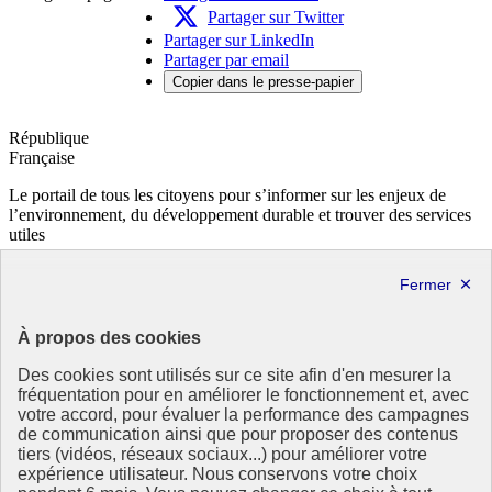
Partager sur Twitter
Partager sur LinkedIn
Partager par email
Copier dans le presse-papier
République
Française
Le portail de tous les citoyens pour s’informer sur les enjeux de
l’environnement, du développement durable et trouver des services
utiles
info.gouv.fr
- ouvre une nouvelle fenêtre
service-public.fr
- ouvre une nouvelle fenêtre
legifrance.gouv.fr
- ouvre une nouvelle fenêtre
data.gouv.fr
- ouvre une nouvelle fenêtre
À propos des cookies
Partenaire
Des cookies sont utilisés sur ce site afin d'en mesurer la
fréquentation pour en améliorer le fonctionnement et, avec
votre accord, pour évaluer la performance des campagnes
de communication ainsi que pour proposer des contenus
tiers (vidéos, réseaux sociaux...) pour améliorer votre
expérience utilisateur. Nous conservons votre choix