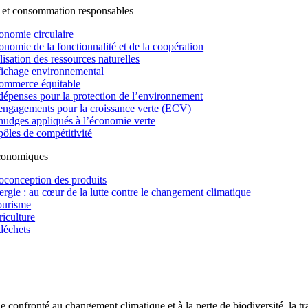
 et consommation responsables
onomie circulaire
onomie de la fonctionnalité et de la coopération
lisation des ressources naturelles
fichage environnemental
ommerce équitable
dépenses pour la protection de l’environnement
engagements pour la croissance verte (ECV)
nudges appliqués à l’économie verte
pôles de compétitivité
économiques
oconception des produits
ergie : au cœur de la lutte contre le changement climatique
ourisme
riculture
déchets
confronté au changement climatique et à la perte de biodiversité, la tr