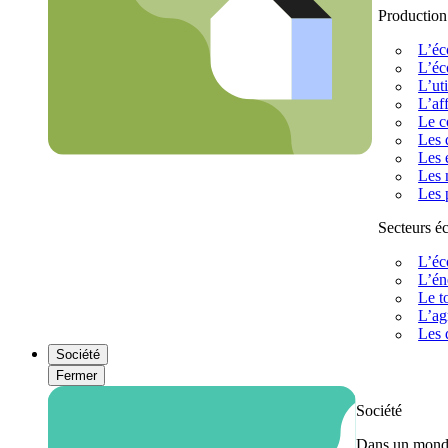
Production
L’éc
L’éc
L’uti
L’af
Le c
Les 
Les 
Les 
Les 
Secteurs 
L’éc
L’én
Le t
L’ag
Les 
Société
Fermer
Société
Dans un monde 