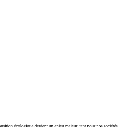
ansition écologique devient un enjeu majeur, tant pour nos sociétés