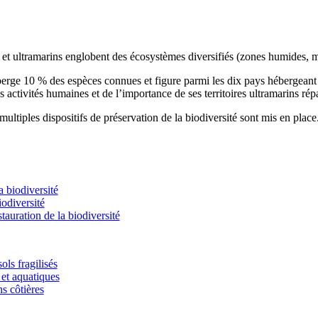
s et ultramarins englobent des écosystèmes diversifiés (zones humides, m
éberge 10 % des espèces connues et figure parmi les dix pays hébergean
s activités humaines et de l’importance de ses territoires ultramarins rép
ultiples dispositifs de préservation de la biodiversité sont mis en place
 biodiversité
odiversité
stauration de la biodiversité
ols fragilisés
et aquatiques
ns côtières