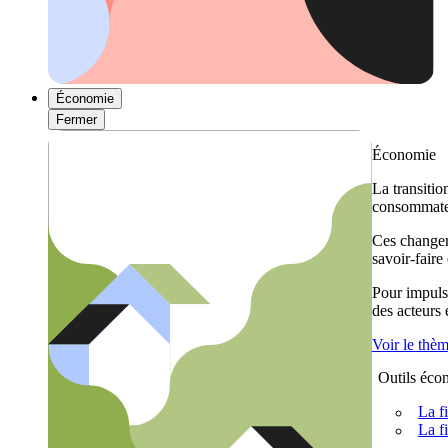
Économie
Fermer
Économie
La transitio
consommateu
Ces changem
savoir-faire
Pour impulse
des acteurs
Voir le thè
Outils éco
La f
La f