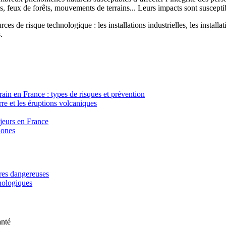
, feux de forêts, mouvements de terrains... Leurs impacts sont susceptib
ces de risque technologique : les installations industrielles, les installa
.
in en France : types de risques et prévention
re et les éruptions volcaniques
ajeurs en France
lones
ères dangereuses
hnologiques
anté