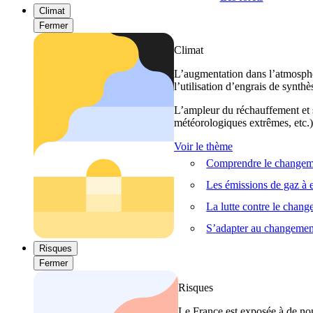
Climat
Fermer
Climat
L’augmentation dans l’atmosphèr
l’utilisation d’engrais de synthè
L’ampleur du réchauffement et s
météorologiques extrêmes, etc.) 
Voir le thème
Comprendre le changeme
Les émissions de gaz à e
La lutte contre le chan
S’adapter au changemen
Risques
Fermer
Risques
Le France est exposée à de nom