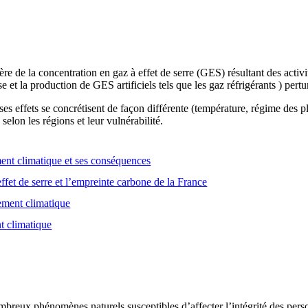
e de la concentration en gaz à effet de serre (GES) résultant des activ
se et la production de GES artificiels tels que les gaz réfrigérants ) pert
es effets se concrétisent de façon différente (température, régime des
selon les régions et leur vulnérabilité.
nt climatique et ses conséquences
ffet de serre et l’empreinte carbone de la France
gement climatique
t climatique
breux phénomènes naturels susceptibles d’affecter l’intégrité des person