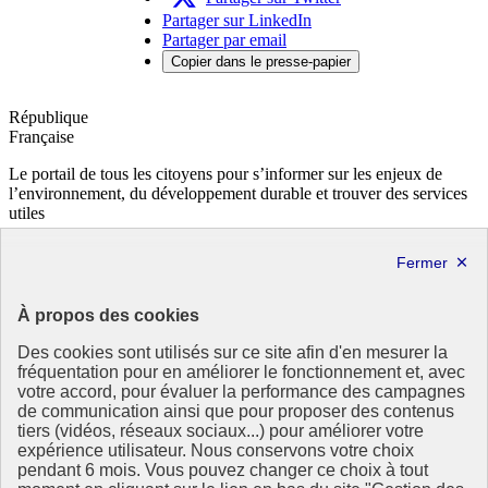
Partager sur LinkedIn
Partager par email
Copier dans le presse-papier
République
Française
Le portail de tous les citoyens pour s’informer sur les enjeux de
l’environnement, du développement durable et trouver des services
utiles
info.gouv.fr
- ouvre une nouvelle fenêtre
service-public.fr
- ouvre une nouvelle fenêtre
legifrance.gouv.fr
- ouvre une nouvelle fenêtre
data.gouv.fr
- ouvre une nouvelle fenêtre
À propos des cookies
Partenaire
Des cookies sont utilisés sur ce site afin d'en mesurer la
fréquentation pour en améliorer le fonctionnement et, avec
votre accord, pour évaluer la performance des campagnes
de communication ainsi que pour proposer des contenus
tiers (vidéos, réseaux sociaux...) pour améliorer votre
expérience utilisateur. Nous conservons votre choix
pendant 6 mois. Vous pouvez changer ce choix à tout
Partenaire principal :