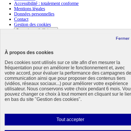
Accessibilité : totalement conforme
Mentions légales
Données personnelles
Contact
Gestion des cookies
Paramètres d’affichage
Sauf mention contraire, tous les contenus de ce site sont sous
licence etalab-2.0
Lien externe
À propos des cookies
Des cookies sont utilisés sur ce site afin d'en mesurer la
fréquentation pour en améliorer le fonctionnement et, avec
votre accord, pour évaluer la performance des campagnes d
communication ainsi que pour proposer des contenus tiers
(vidéos, réseaux sociaux...) pour améliorer votre expérience
utilisateur. Nous conservons votre choix pendant 6 mois. Vou
pouvez changer ce choix à tout moment en cliquant sur le lie
en bas du site "Gestion des cookies".
Autoriser
Tout accepter
tous