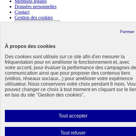
Mentions légales
Données personnelles
Contact
Gestion des cookies
Paramètres d’affichage
Sauf mention contraire, tous les contenus de ce site sont sous
licence etalab-2.0
Lien externe
À propos des cookies
Des cookies sont utilisés sur ce site afin d'en mesurer la
fréquentation pour en améliorer le fonctionnement et, avec
votre accord, pour évaluer la performance des campagnes d
communication ainsi que pour proposer des contenus tiers
(vidéos, réseaux sociaux...) pour améliorer votre expérience
utilisateur. Nous conservons votre choix pendant 6 mois. Vou
pouvez changer ce choix à tout moment en cliquant sur le lie
en bas du site "Gestion des cookies".
Autoriser
Tout accepter
tous
les
Interdire
Tout refuser