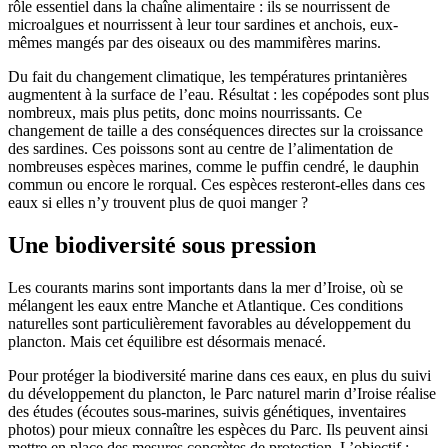
rôle essentiel dans la chaîne alimentaire : ils se nourrissent de
microalgues et nourrissent à leur tour sardines et anchois, eux-
mêmes mangés par des oiseaux ou des mammifères marins.
Du fait du changement climatique, les températures printanières
augmentent à la surface de l’eau. Résultat : les copépodes sont plus
nombreux, mais plus petits, donc moins nourrissants. Ce
changement de taille a des conséquences directes sur la croissance
des sardines. Ces poissons sont au centre de l’alimentation de
nombreuses espèces marines, comme le puffin cendré, le dauphin
commun ou encore le rorqual. Ces espèces resteront-elles dans ces
eaux si elles n’y trouvent plus de quoi manger ?
Une biodiversité sous pression
Les courants marins sont importants dans la mer d’Iroise, où se
mélangent les eaux entre Manche et Atlantique. Ces conditions
naturelles sont particulièrement favorables au développement du
plancton. Mais cet équilibre est désormais menacé.
Pour protéger la biodiversité marine dans ces eaux, en plus du suivi
du développement du plancton, le Parc naturel marin d’Iroise réalise
des études (écoutes sous-marines, suivis génétiques, inventaires
photos) pour mieux connaître les espèces du Parc. Ils peuvent ainsi
mettre en place des mesures concrètes de protection. L’objectif :