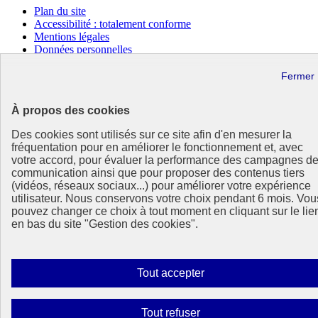
Plan du site
Accessibilité : totalement conforme
Mentions légales
Données personnelles
Contact
Gestion des cookies
Paramètres d’affichage
À propos des cookies
Sauf mention contraire, tous les contenus de ce site sont sous
licence etalab-2.0
Lien externe
Des cookies sont utilisés sur ce site afin d'en mesurer la
fréquentation pour en améliorer le fonctionnement et, avec
votre accord, pour évaluer la performance des campagnes d
communication ainsi que pour proposer des contenus tiers
(vidéos, réseaux sociaux...) pour améliorer votre expérience
utilisateur. Nous conservons votre choix pendant 6 mois. Vou
pouvez changer ce choix à tout moment en cliquant sur le lie
en bas du site "Gestion des cookies".
Autoriser
Tout accepter
tous
les
Interdire
Tout refuser