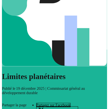
Limites planétaires
Publié le
19 décembre 2025
| Commissariat général au
développement durable
Partager la page
Partager sur Facebook