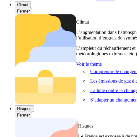
Climat
Fermer
Climat
L’augmentation dans l’atmosphèr
l’utilisation d’engrais de synthè
L’ampleur du réchauffement et s
météorologiques extrêmes, etc.) 
Voir le thème
Comprendre le changeme
Les émissions de gaz à e
La lutte contre le chan
S’adapter au changemen
Risques
Fermer
Risques
Le France est exposée à de nom