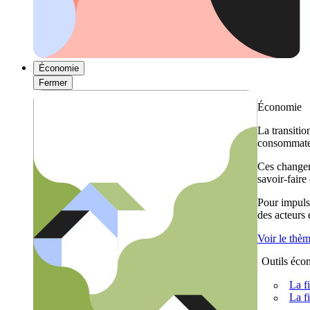
Économie
Fermer
Économie
La transitio
consommateu
Ces changem
savoir-faire
Pour impulse
des acteurs
Voir le thè
Outils éco
La f
La f