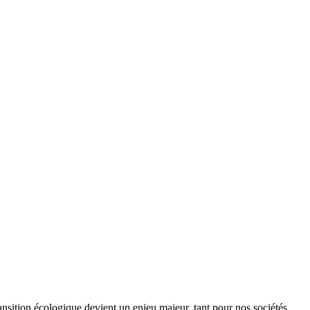
ansition écologique devient un enjeu majeur, tant pour nos sociétés