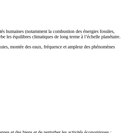
ités humaines (notamment la combustion des énergies fossiles,
urbe les équilibres climatiques de long terme à l’échelle planétaire.
 pluies, montée des eaux, fréquence et ampleur des phénomènes
nes et des biens et de perturber les activités économiques :