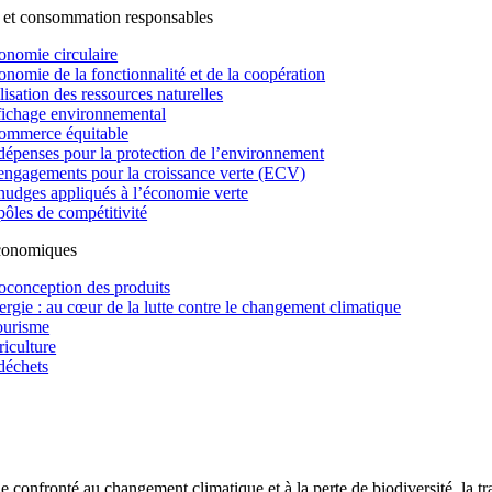
 et consommation responsables
onomie circulaire
onomie de la fonctionnalité et de la coopération
lisation des ressources naturelles
fichage environnemental
ommerce équitable
dépenses pour la protection de l’environnement
engagements pour la croissance verte (ECV)
nudges appliqués à l’économie verte
pôles de compétitivité
économiques
oconception des produits
ergie : au cœur de la lutte contre le changement climatique
ourisme
riculture
déchets
confronté au changement climatique et à la perte de biodiversité, la tr