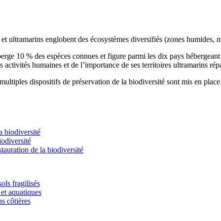
s et ultramarins englobent des écosystèmes diversifiés (zones humides, m
éberge 10 % des espèces connues et figure parmi les dix pays hébergean
s activités humaines et de l’importance de ses territoires ultramarins rép
ultiples dispositifs de préservation de la biodiversité sont mis en place
 biodiversité
odiversité
stauration de la biodiversité
ols fragilisés
et aquatiques
ns côtières