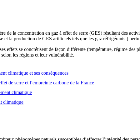
e de la concentration en gaz à effet de serre (GES) résultant des activ
se et la production de GES artificiels tels que les gaz réfrigérants ) pert
es effets se concrétisent de façon différente (température, régime des
selon les régions et leur vulnérabilité.
nt climatique et ses conséquences
ffet de serre et l’empreinte carbone de la France
gement climatique
t climatique
breux phénomènes naturels susceptibles d’affecter l’intégrité des person