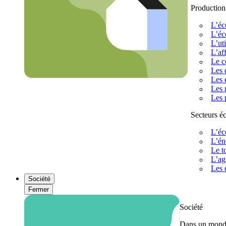
Production
L’éc
L’éc
L’uti
L’af
Le c
Les 
Les 
Les 
Les 
Secteurs 
L’éc
L’én
Le t
L’ag
Les 
Société
Fermer
Société
Dans un monde 