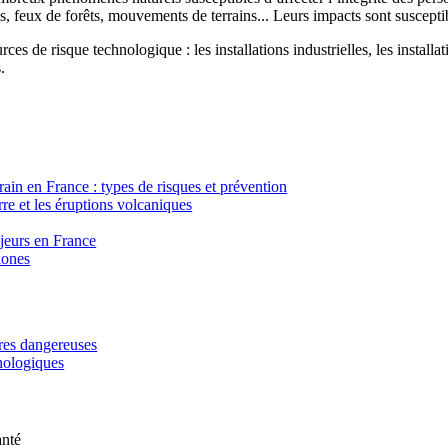
, feux de forêts, mouvements de terrains... Leurs impacts sont susceptib
ces de risque technologique : les installations industrielles, les installa
.
in en France : types de risques et prévention
re et les éruptions volcaniques
ajeurs en France
lones
ères dangereuses
hnologiques
anté