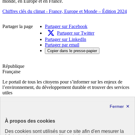
monde, en Europe et en France.
Chiffres clés du climat - France, Europe et Monde – Édition 2024
Partager la page
Partager sur Facebook
Partager sur Twitter
Partager sur LinkedIn
Partager par email
Copier dans le presse-papier
République
Française
Le portail de tous les citoyens pour s’informer sur les enjeux de
l’environnement, du développement durable et trouver des services
utiles
info.gouv.fr
- ouvre une nouvelle fenêtre
service-public.fr
- ouvre une nouvelle fenêtre
legifrance.gouv.fr
- ouvre une nouvelle fenêtre
data.gouv.fr
- ouvre une nouvelle fenêtre
À propos des cookies
Partenaire
Des cookies sont utilisés sur ce site afin d'en mesurer la