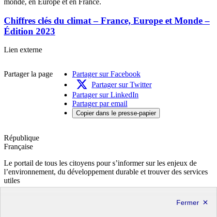
monde, en Europe et en France.
Chiffres clés du climat – France, Europe et Monde –
Édition 2023
Chiffres
Lien externe
clés
du
Partager la page
Partager sur Facebook
climat
–
Partager sur Twitter
France,
Partager sur LinkedIn
Europe
Partager par email
et
Copier dans le presse-papier
Monde
–
Édition
République
2023-
Française
Nouvelle
fenêtre
Le portail de tous les citoyens pour s’informer sur les enjeux de
l’environnement, du développement durable et trouver des services
utiles
info.gouv.fr
- ouvre une nouvelle fenêtre
service-public.fr
- ouvre une nouvelle fenêtre
legifrance.gouv.fr
- ouvre une nouvelle fenêtre