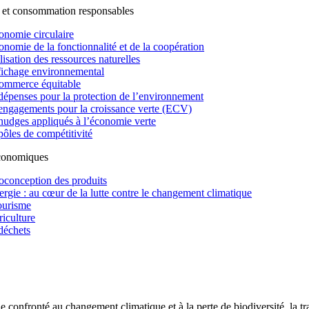
 et consommation responsables
onomie circulaire
onomie de la fonctionnalité et de la coopération
lisation des ressources naturelles
fichage environnemental
ommerce équitable
dépenses pour la protection de l’environnement
engagements pour la croissance verte (ECV)
nudges appliqués à l’économie verte
pôles de compétitivité
économiques
oconception des produits
ergie : au cœur de la lutte contre le changement climatique
ourisme
riculture
déchets
confronté au changement climatique et à la perte de biodiversité, la tr