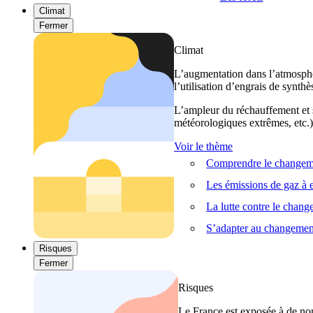
Climat
Fermer
Climat
L’augmentation dans l’atmosphèr
l’utilisation d’engrais de synthè
L’ampleur du réchauffement et s
météorologiques extrêmes, etc.) 
Voir le thème
Comprendre le changeme
Les émissions de gaz à e
La lutte contre le chan
S’adapter au changemen
Risques
Fermer
Risques
Le France est exposée à de nom