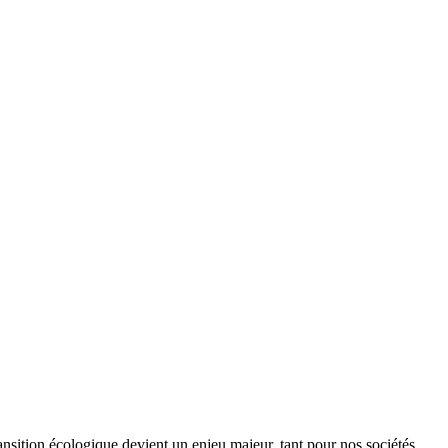
ansition écologique devient un enjeu majeur, tant pour nos sociétés