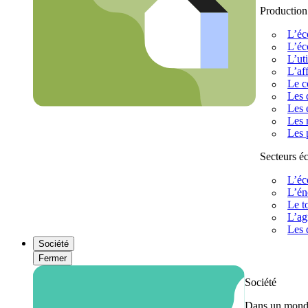
Production
L’éc
L’éc
L’uti
L’af
Le c
Les 
Les 
Les 
Les 
Secteurs 
L’éc
L’én
Le t
L’ag
Les 
Société
Fermer
Société
Dans un monde 