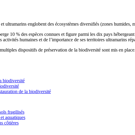
s et ultramarins englobent des écosystèmes diversifiés (zones humides, m
éberge 10 % des espèces connues et figure parmi les dix pays hébergean
s activités humaines et de l’importance de ses territoires ultramarins rép
ultiples dispositifs de préservation de la biodiversité sont mis en place
 biodiversité
odiversité
stauration de la biodiversité
ols fragilisés
et aquatiques
ns côtières