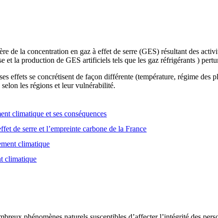
e de la concentration en gaz à effet de serre (GES) résultant des activ
se et la production de GES artificiels tels que les gaz réfrigérants ) pert
es effets se concrétisent de façon différente (température, régime des
selon les régions et leur vulnérabilité.
nt climatique et ses conséquences
ffet de serre et l’empreinte carbone de la France
gement climatique
t climatique
breux phénomènes naturels susceptibles d’affecter l’intégrité des person