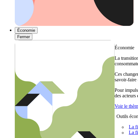
Économie
Fermer
Économie
La transitio
consommateu
Ces changem
savoir-faire
Pour impulse
des acteurs
Voir le thè
Outils éco
La f
La f