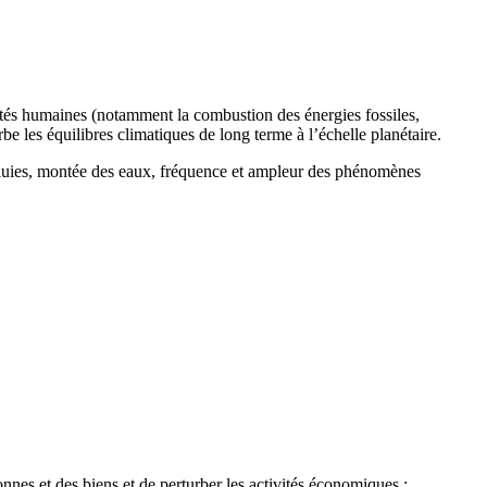
ités humaines (notamment la combustion des énergies fossiles,
urbe les équilibres climatiques de long terme à l’échelle planétaire.
 pluies, montée des eaux, fréquence et ampleur des phénomènes
nes et des biens et de perturber les activités économiques :