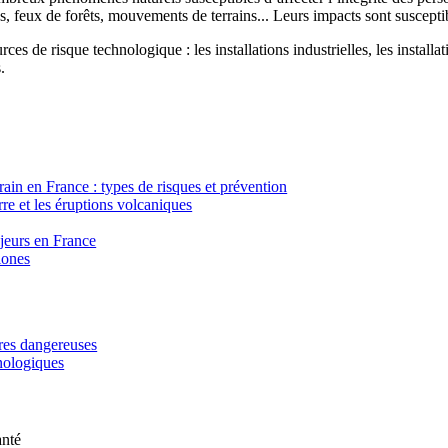
, feux de forêts, mouvements de terrains... Leurs impacts sont susceptib
ces de risque technologique : les installations industrielles, les installa
.
in en France : types de risques et prévention
re et les éruptions volcaniques
ajeurs en France
lones
ères dangereuses
hnologiques
anté