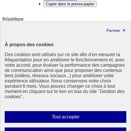
Copier dans le presse-papier
République
Française
Le portail de tous les citoyens pour s’informer sur les enjeux de
l’environnement, du développement durable et trouver des services
À propos des cookies
utiles
Des cookies sont utilisés sur ce site afin d'en mesurer la
info.gouv.fr
- ouvre une nouvelle fenêtre
fréquentation pour en améliorer le fonctionnement et, avec
service-public.fr
- ouvre une nouvelle fenêtre
votre accord, pour évaluer la performance des campagnes
legifrance.gouv.fr
- ouvre une nouvelle fenêtre
de communication ainsi que pour proposer des contenus
data.gouv.fr
- ouvre une nouvelle fenêtre
tiers (vidéos, réseaux sociaux...) pour améliorer votre
expérience utilisateur. Nous conservons votre choix
Partenaire
pendant 6 mois. Vous pouvez changer ce choix à tout
moment en cliquant sur le lien en bas du site "Gestion des
Partenaire principal : Eionet Portal
cookies".
Plan du site
Accessibilité : totalement conforme
Mentions légales
Autoriser
Tout accepter
Données personnelles
tous
Contact
les