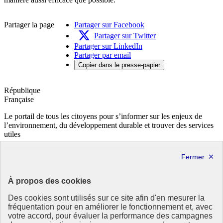
Partager la page
Partager sur Facebook
Partager sur Twitter
Partager sur LinkedIn
Partager par email
Copier dans le presse-papier
République
Française
Le portail de tous les citoyens pour s’informer sur les enjeux de
l’environnement, du développement durable et trouver des services
utiles
info.gouv.fr
- ouvre une nouvelle fenêtre
service-public.fr
- ouvre une nouvelle fenêtre
legifrance.gouv.fr
- ouvre une nouvelle fenêtre
data.gouv.fr
- ouvre une nouvelle fenêtre
À propos des cookies
Partenaire
Des cookies sont utilisés sur ce site afin d'en mesurer la
fréquentation pour en améliorer le fonctionnement et, avec
votre accord, pour évaluer la performance des campagnes