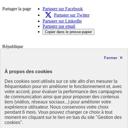
Partager la page
Partager sur Facebook
Partager sur Twitter
Partager sur LinkedIn
Partager par email
Copier dans le presse-papier
République
Française
Le portail de tous les citoyens pour s’informer sur les enjeux de
l’environnement, du développement durable et trouver des services
utiles
À propos des cookies
info.gouv.fr
- ouvre une nouvelle fenêtre
Des cookies sont utilisés sur ce site afin d'en mesurer la
service-public.fr
- ouvre une nouvelle fenêtre
fréquentation pour en améliorer le fonctionnement et, avec
legifrance.gouv.fr
- ouvre une nouvelle fenêtre
votre accord, pour évaluer la performance des campagnes
data.gouv.fr
- ouvre une nouvelle fenêtre
de communication ainsi que pour proposer des contenus
tiers (vidéos, réseaux sociaux...) pour améliorer votre
expérience utilisateur. Nous conservons votre choix
Partenaire
pendant 6 mois. Vous pouvez changer ce choix à tout
moment en cliquant sur le lien en bas du site "Gestion des
Partenaire principal : Eionet Portal
cookies".