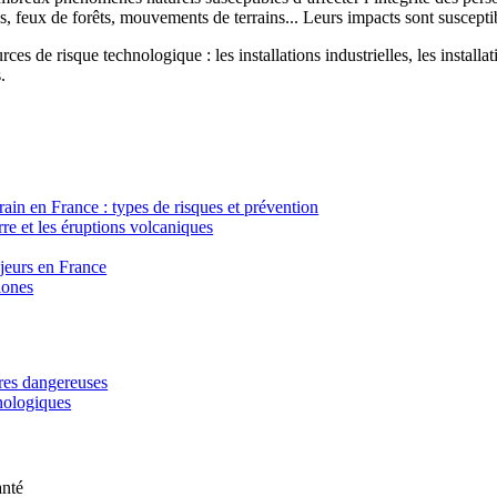
, feux de forêts, mouvements de terrains... Leurs impacts sont susceptib
ces de risque technologique : les installations industrielles, les installa
.
in en France : types de risques et prévention
re et les éruptions volcaniques
ajeurs en France
lones
ères dangereuses
hnologiques
anté