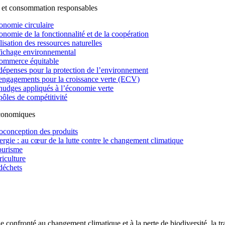
 et consommation responsables
onomie circulaire
onomie de la fonctionnalité et de la coopération
lisation des ressources naturelles
fichage environnemental
ommerce équitable
dépenses pour la protection de l’environnement
engagements pour la croissance verte (ECV)
nudges appliqués à l’économie verte
pôles de compétitivité
économiques
oconception des produits
ergie : au cœur de la lutte contre le changement climatique
ourisme
riculture
déchets
confronté au changement climatique et à la perte de biodiversité, la tr