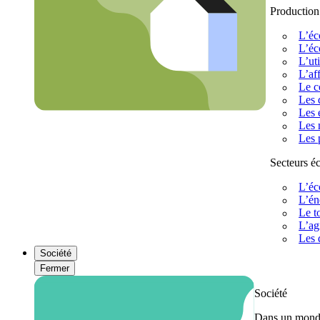
Production
L’éc
L’éc
L’uti
L’af
Le c
Les 
Les 
Les 
Les 
Secteurs 
L’éc
L’én
Le t
L’ag
Les 
Société
Fermer
Société
Dans un monde 