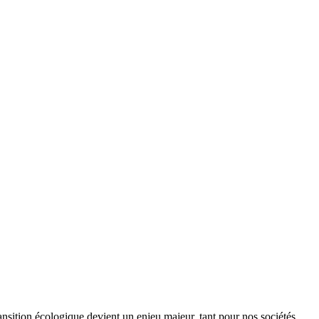
ansition écologique devient un enjeu majeur, tant pour nos sociétés