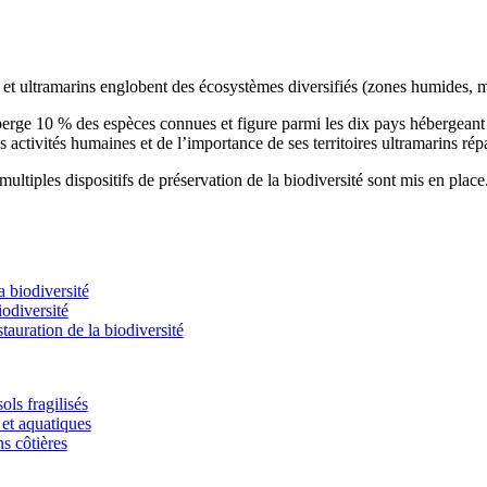
s et ultramarins englobent des écosystèmes diversifiés (zones humides, m
éberge 10 % des espèces connues et figure parmi les dix pays hébergean
s activités humaines et de l’importance de ses territoires ultramarins rép
ultiples dispositifs de préservation de la biodiversité sont mis en place
 biodiversité
odiversité
stauration de la biodiversité
ols fragilisés
et aquatiques
ns côtières