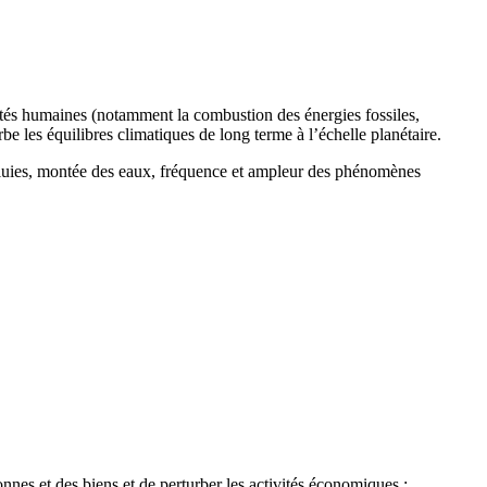
ités humaines (notamment la combustion des énergies fossiles,
urbe les équilibres climatiques de long terme à l’échelle planétaire.
 pluies, montée des eaux, fréquence et ampleur des phénomènes
nes et des biens et de perturber les activités économiques :