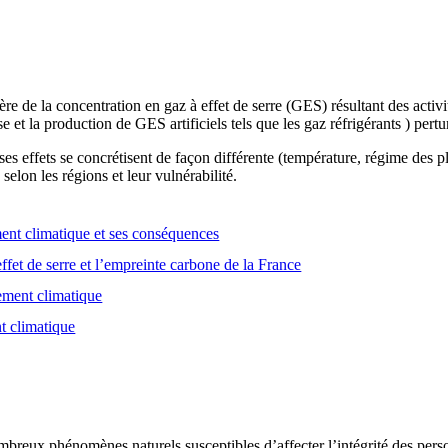
e de la concentration en gaz à effet de serre (GES) résultant des activ
se et la production de GES artificiels tels que les gaz réfrigérants ) pert
es effets se concrétisent de façon différente (température, régime des
selon les régions et leur vulnérabilité.
nt climatique et ses conséquences
ffet de serre et l’empreinte carbone de la France
gement climatique
t climatique
breux phénomènes naturels susceptibles d’affecter l’intégrité des person