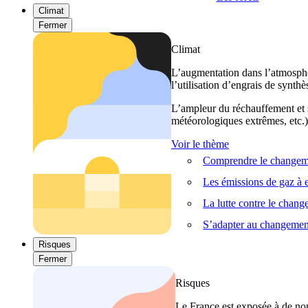
Climat
Fermer
Climat
L’augmentation dans l’atmosphèr
l’utilisation d’engrais de synthè
L’ampleur du réchauffement et s
météorologiques extrêmes, etc.) 
Voir le thème
Comprendre le changeme
Les émissions de gaz à e
La lutte contre le chan
S’adapter au changemen
Risques
Fermer
Risques
Le France est exposée à de nom