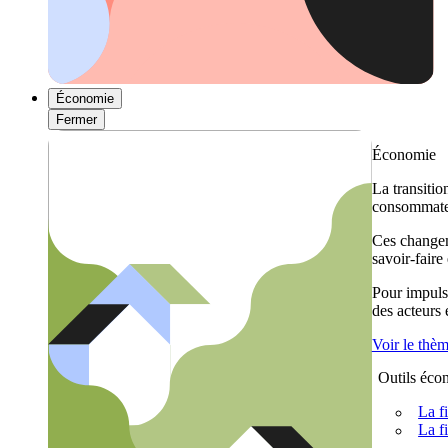
Économie
Fermer
Économie
La transitio
consommateu
Ces changem
savoir-faire
Pour impulse
des acteurs
Voir le thè
Outils éco
La f
La f