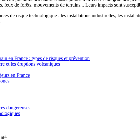
, feux de forêts, mouvements de terrains... Leurs impacts sont susceptib
ces de risque technologique : les installations industrielles, les installa
.
in en France : types de risques et prévention
re et les éruptions volcaniques
ajeurs en France
lones
ères dangereuses
hnologiques
anté