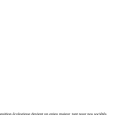
ansition écologique devient un enjeu majeur, tant pour nos sociétés