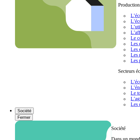
Production
L’éc
L’éc
L’uti
L’af
Le c
Les 
Les 
Les 
Les 
Secteurs 
L’éc
L’én
Le t
L’ag
Les 
Société
Fermer
Société
Dans un monde 