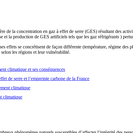
e de la concentration en gaz à effet de serre (GES) résultant des activ
se et la production de GES artificiels tels que les gaz réfrigérants ) pert
es effets se concrétisent de façon différente (température, régime des
selon les régions et leur vulnérabilité.
nt climatique et ses conséquences
ffet de serre et l’empreinte carbone de la France
gement climatique
t climatique
breux phénomènes naturels susceptibles d’affecter l’intégrité des person