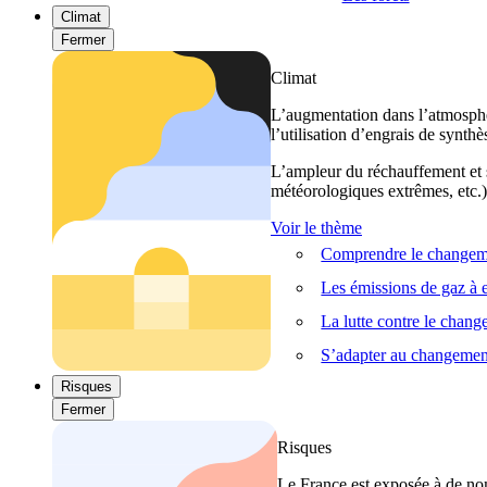
Climat
Fermer
Climat
L’augmentation dans l’atmosphèr
l’utilisation d’engrais de synthè
L’ampleur du réchauffement et s
météorologiques extrêmes, etc.) 
Voir le thème
Comprendre le changeme
Les émissions de gaz à e
La lutte contre le chan
S’adapter au changemen
Risques
Fermer
Risques
Le France est exposée à de nom