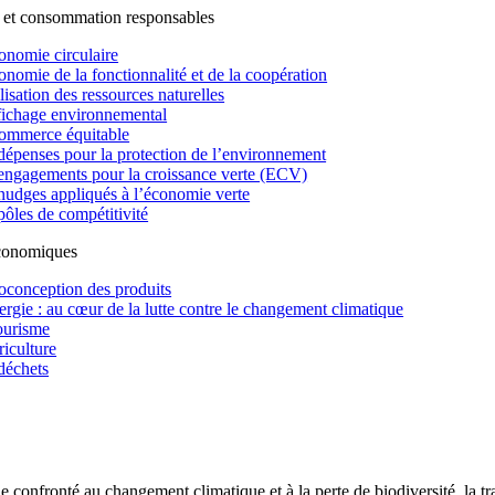
 et consommation responsables
onomie circulaire
onomie de la fonctionnalité et de la coopération
lisation des ressources naturelles
fichage environnemental
ommerce équitable
dépenses pour la protection de l’environnement
engagements pour la croissance verte (ECV)
nudges appliqués à l’économie verte
pôles de compétitivité
économiques
oconception des produits
ergie : au cœur de la lutte contre le changement climatique
ourisme
riculture
déchets
confronté au changement climatique et à la perte de biodiversité, la tr