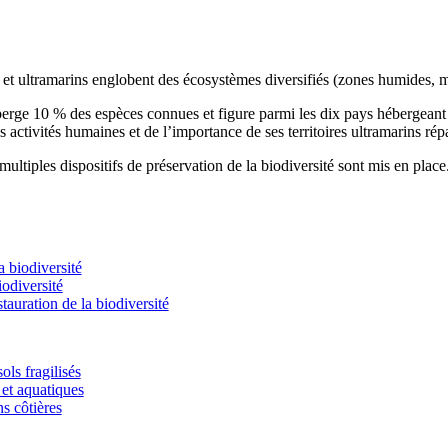
s et ultramarins englobent des écosystèmes diversifiés (zones humides, m
éberge 10 % des espèces connues et figure parmi les dix pays hébergean
s activités humaines et de l’importance de ses territoires ultramarins rép
ultiples dispositifs de préservation de la biodiversité sont mis en place
 biodiversité
odiversité
stauration de la biodiversité
ols fragilisés
et aquatiques
ns côtières