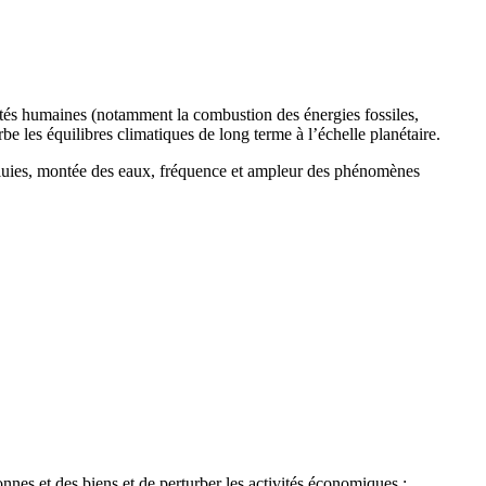
ités humaines (notamment la combustion des énergies fossiles,
urbe les équilibres climatiques de long terme à l’échelle planétaire.
 pluies, montée des eaux, fréquence et ampleur des phénomènes
nes et des biens et de perturber les activités économiques :