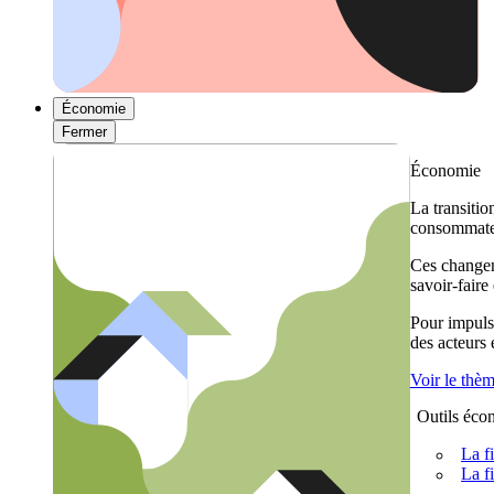
Économie
Fermer
Économie
La transitio
consommateu
Ces changem
savoir-faire
Pour impulse
des acteurs
Voir le thè
Outils éco
La f
La f