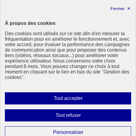
info.gouv.fr
- ouvre une nouvelle fenêtre
service-public.fr
- ouvre une nouvelle fenêtre
legifrance.gouv.fr
- ouvre une nouvelle fenêtre
data.gouv.fr
- ouvre une nouvelle fenêtre
À propos des cookies
Partenaire
Des cookies sont utilisés sur ce site afin d'en mesurer la
fréquentation pour en améliorer le fonctionnement et, avec
votre accord, pour évaluer la performance des campagnes
de communication ainsi que pour proposer des contenus
tiers (vidéos, réseaux sociaux...) pour améliorer votre
expérience utilisateur. Nous conservons votre choix
pendant 6 mois. Vous pouvez changer ce choix à tout
Partenaire principal :
moment en cliquant sur le lien en bas du site "Gestion des
Eionet Portal
cookies".
Plan du site
Accessibilité : totalement conforme
Mentions légales
Autoriser
Tout accepter
Données personnelles
tous
Contact
les
Gestion des cookies
Interdire
Tout refuser
cookies
Paramètres d’affichage
tous
les
Sauf mention contraire, tous les contenus de ce site sont sous
Paramétrer
Personnaliser
licence etalab-2.0
Lien externe