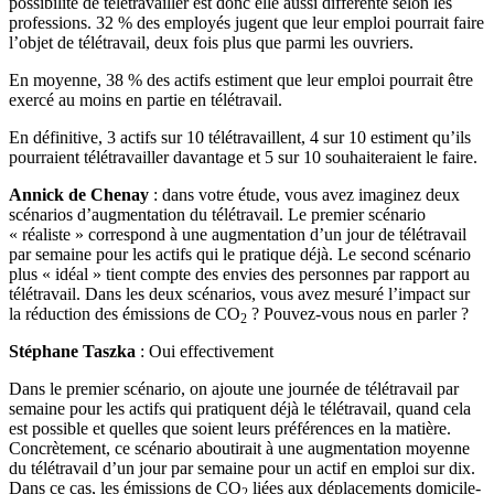
possibilité de télétravailler est donc elle aussi différente selon les
professions. 32 % des employés jugent que leur emploi pourrait faire
l’objet de télétravail, deux fois plus que parmi les ouvriers.
En moyenne, 38 % des actifs estiment que leur emploi pourrait être
exercé au moins en partie en télétravail.
En définitive, 3 actifs sur 10 télétravaillent, 4 sur 10 estiment qu’ils
pourraient télétravailler davantage et 5 sur 10 souhaiteraient le faire.
Annick de Chenay
: dans votre étude, vous avez imaginez deux
scénarios d’augmentation du télétravail. Le premier scénario
« réaliste » correspond à une augmentation d’un jour de télétravail
par semaine pour les actifs qui le pratique déjà. Le second scénario
plus « idéal » tient compte des envies des personnes par rapport au
télétravail. Dans les deux scénarios, vous avez mesuré l’impact sur
la réduction des émissions de CO
? Pouvez-vous nous en parler ?
2
Stéphane Taszka
: Oui effectivement
Dans le premier scénario, on ajoute une journée de télétravail par
semaine pour les actifs qui pratiquent déjà le télétravail, quand cela
est possible et quelles que soient leurs préférences en la matière.
Concrètement, ce scénario aboutirait à une augmentation moyenne
du télétravail d’un jour par semaine pour un actif en emploi sur dix.
Dans ce cas, les émissions de CO
liées aux déplacements domicile-
2