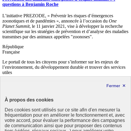
questions à Benjamin Roche
L’initiative PREZODE, « Prévenir les risques d’émergences
zoonotiques et de pandémies », annoncée à l’occasion du
One
Planet Summit
, le 11 janvier 2021, vise à développer la recherche
scientifique sur les stratégies de prévention et d’analyse des maladies
transmises par des animaux appelées "zoonoses".
République
Française
Le portail de tous les citoyens pour s’informer sur les enjeux de
l’environnement, du développement durable et trouver des services
utiles
info.gouv.fr
- ouvre une nouvelle fenêtre
service-public.fr
- ouvre une nouvelle fenêtre
legifrance.gouv.fr
- ouvre une nouvelle fenêtre
data.gouv.fr
- ouvre une nouvelle fenêtre
À propos des cookies
Partenaire
Des cookies sont utilisés sur ce site afin d'en mesurer la
fréquentation pour en améliorer le fonctionnement et, avec
votre accord, pour évaluer la performance des campagnes
de communication ainsi que pour proposer des contenus
tiers (vidéos, réseaux sociaux...) pour améliorer votre