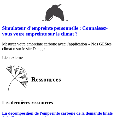
Simulateur d’empreinte personnelle : Connaissez-
vous votre empreinte sur le climat ?
Mesurez votre empreinte carbone avec l’application « Nos GEStes
climat » sur le site Datagir
Simulateur
Lien externe
d’empreinte
personnelle
:
Connaissez-
Ressources
vous
votre
empreinte
sur
le
Les dernières ressources
climat
?
La décomposition de l’empreinte carbone de la demande finale
-