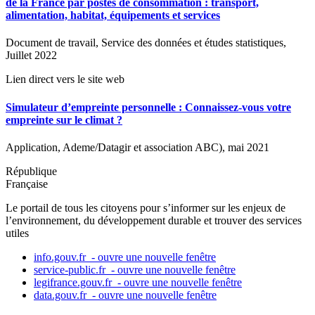
de la France par postes de consommation : transport,
Nouvelle
alimentation, habitat, équipements et services
fenêtre
Document de travail, Service des données et études statistiques,
Juillet 2022
Lien direct vers le site web
Simulateur d’empreinte personnelle : Connaissez-vous votre
empreinte sur le climat ?
Application, Ademe/Datagir et association ABC), mai 2021
République
Française
Le portail de tous les citoyens pour s’informer sur les enjeux de
l’environnement, du développement durable et trouver des services
utiles
info.gouv.fr
- ouvre une nouvelle fenêtre
service-public.fr
- ouvre une nouvelle fenêtre
legifrance.gouv.fr
- ouvre une nouvelle fenêtre
data.gouv.fr
- ouvre une nouvelle fenêtre