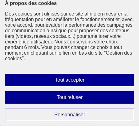
À propos des cookies
Le portail de tous les citoyens pour s’informer sur les enjeux de
Des cookies sont utilisés sur ce site afin d'en mesurer la
l’environnement, du développement durable et trouver des services
fréquentation pour en améliorer le fonctionnement et, avec
utiles
votre accord, pour évaluer la performance des campagnes
info.gouv.fr
- ouvre une nouvelle fenêtre
de communication ainsi que pour proposer des contenus
service-public.fr
- ouvre une nouvelle fenêtre
tiers (vidéos, réseaux sociaux...) pour améliorer votre
legifrance.gouv.fr
- ouvre une nouvelle fenêtre
expérience utilisateur. Nous conservons votre choix
data.gouv.fr
- ouvre une nouvelle fenêtre
pendant 6 mois. Vous pouvez changer ce choix à tout
moment en cliquant sur le lien en bas du site "Gestion des
cookies".
Partenaire
Autoriser
Tout accepter
tous
les
Partenaire principal :
Interdire
Tout refuser
cookies
Eionet Portal
tous
les
Plan du site
Paramétrer
Personnaliser
Accessibilité : totalement conforme
cookies
les
Mentions légales
cookies
Données personnelles
Contact