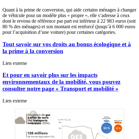
Quant à la prime de conversion, qui aide certains ménages à changer
de véhicule pour un modèle plus « propre », elle s’adresse à ceux
dont le revenu de référence par part est inférieur à 22 983 euros (soit
80 % des ménages) et son montant est renforcé (jusqu’à 6 000 euros
pour l’acquisition d’une voiture) pour certaines catégories.
Tout savoir sur vos droits au bonus écologique et à
la prime à la conversion
Tout
Lien externe
savoir
sur
Et pour en savoir plus sur les impacts
vos
environnementaux de la mobilité, vous pouvez
droits
consulter notre page « Transport et mobilité »
au
bonus
Et
Lien externe
écologique
pour
et
en
à
savoir
la
plus
prime
sur
à
les
la