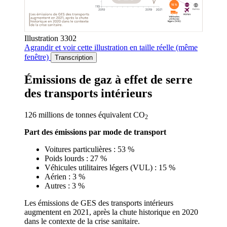
impacts
conversion-
environnementaux
Nouvelle
de
fenêtre
la
mobilité,
Illustration 3302
vous
Agrandir
et voir cette illustration en taille réelle (même
pouvez
fenêtre)
Transcription
consulter
notre
Émissions de gaz à effet de serre
page
des transports intérieurs
«
Transport
et
126 millions de tonnes équivalent CO
2
mobilité
»-
Part des émissions par mode de transport
Nouvelle
fenêtre
Voitures particulières : 53 %
Poids lourds : 27 %
Véhicules utilitaires légers (VUL) : 15 %
Aérien : 3 %
Autres : 3 %
Les émissions de GES des transports intérieurs
augmentent en 2021, après la chute historique en 2020
dans le contexte de la crise sanitaire.