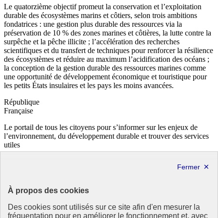
Le quatorzième objectif promeut la conservation et l’exploitation
durable des écosystèmes marins et côtiers, selon trois ambitions
fondatrices : une gestion plus durable des ressources via la
préservation de 10 % des zones marines et côtières, la lutte contre la
surpêche et la pêche illicite ; l’accélération des recherches
scientifiques et du transfert de techniques pour renforcer la résilience
des écosystèmes et réduire au maximum l’acidification des océans ;
la conception de la gestion durable des ressources marines comme
une opportunité de développement économique et touristique pour
les petits États insulaires et les pays les moins avancées.
République
Française
Le portail de tous les citoyens pour s’informer sur les enjeux de
l’environnement, du développement durable et trouver des services
utiles
info.gouv.fr
- ouvre une nouvelle fenêtre
service-public.fr
- ouvre une nouvelle fenêtre
legifrance.gouv.fr
- ouvre une nouvelle fenêtre
data.gouv.fr
- ouvre une nouvelle fenêtre
À propos des cookies
Partenaire
Des cookies sont utilisés sur ce site afin d'en mesurer la
fréquentation pour en améliorer le fonctionnement et, avec