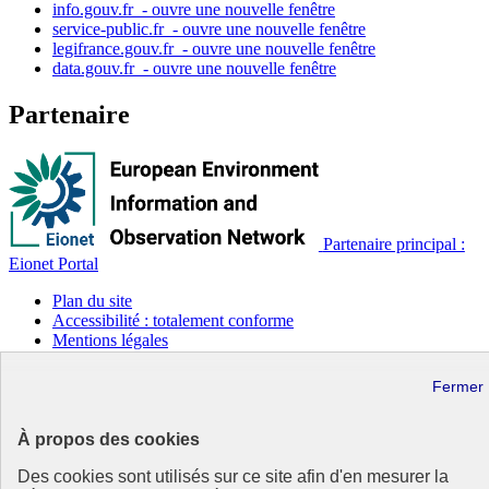
info.gouv.fr
- ouvre une nouvelle fenêtre
service-public.fr
- ouvre une nouvelle fenêtre
legifrance.gouv.fr
- ouvre une nouvelle fenêtre
data.gouv.fr
- ouvre une nouvelle fenêtre
Partenaire
Partenaire principal :
Eionet Portal
Plan du site
Accessibilité : totalement conforme
Mentions légales
Données personnelles
Contact
Gestion des cookies
Paramètres d’affichage
À propos des cookies
Sauf mention contraire, tous les contenus de ce site sont sous
Des cookies sont utilisés sur ce site afin d'en mesurer la
licence etalab-2.0
Lien externe