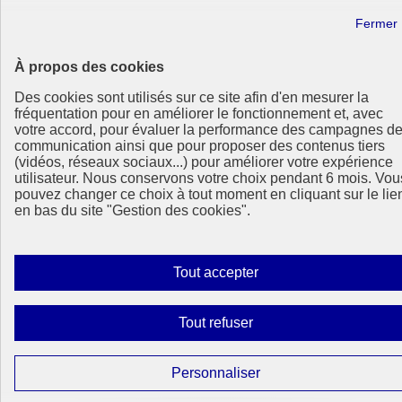
Paramètres d’affichage
Sauf mention contraire, tous les contenus de ce site sont sous
licence etalab-2.0
Lien externe
À propos des cookies
Des cookies sont utilisés sur ce site afin d'en mesurer la
fréquentation pour en améliorer le fonctionnement et, avec
votre accord, pour évaluer la performance des campagnes d
communication ainsi que pour proposer des contenus tiers
(vidéos, réseaux sociaux...) pour améliorer votre expérience
utilisateur. Nous conservons votre choix pendant 6 mois. Vou
pouvez changer ce choix à tout moment en cliquant sur le lie
en bas du site "Gestion des cookies".
Autoriser
Tout accepter
tous
les
Interdire
Tout refuser
cookies
tous
les
Paramétrer
Personnaliser
cookies
les