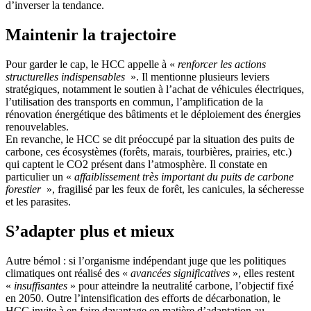
d’inverser la tendance.
Maintenir la trajectoire
Pour garder le cap, le HCC appelle à «
renforcer les actions
structurelles indispensables
». Il mentionne plusieurs leviers
stratégiques, notamment le soutien à l’achat de véhicules électriques,
l’utilisation des transports en commun, l’amplification de la
rénovation énergétique des bâtiments et le déploiement des énergies
renouvelables.
En revanche, le HCC se dit préoccupé par la situation des puits de
carbone, ces écosystèmes (forêts, marais, tourbières, prairies, etc.)
qui captent le CO2 présent dans l’atmosphère. Il constate en
particulier un «
affaiblissement très important du puits de carbone
forestier
», fragilisé par les feux de forêt, les canicules, la sécheresse
et les parasites.
S’adapter plus et mieux
Autre bémol : si l’organisme indépendant juge que les politiques
climatiques ont réalisé des «
avancées significatives
», elles restent
«
insuffisantes
» pour atteindre la neutralité carbone, l’objectif fixé
en 2050. Outre l’intensification des efforts de décarbonation, le
HCC invite à en faire davantage en matière d’adaptation au