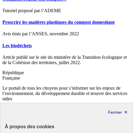
Tutoriel proposé par l’ADEME
Proscrire les matières plastiques du compost domestique
Avis émis par l’ANSES, novembre 2022
Les biodéchets
Article publié sur le site du ministère de la Transition écologique et
de la Cohésion des territoires, juillet 2022.
République
Française
Le portail de tous les citoyens pour s’informer sur les enjeux de
l’environnement, du développement durable et trouver des services
utiles
info.gouv.fr
- ouvre une nouvelle fenêtre
service-public.fr
- ouvre une nouvelle fenêtre
legifrance.gouv.fr
- ouvre une nouvelle fenêtre
data.gouv.fr
- ouvre une nouvelle fenêtre
À propos des cookies