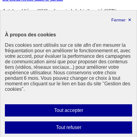
Article publié par l’Office français de la biodiversité (OFB).
Lien direct vers le site web
République
À propos des cookies
Française
Des cookies sont utilisés sur ce site afin d'en mesurer la
Le portail de tous les citoyens pour s’informer sur les enjeux de
fréquentation pour en améliorer le fonctionnement et, avec
l’environnement, du développement durable et trouver des services
votre accord, pour évaluer la performance des campagnes
utiles
de communication ainsi que pour proposer des contenus
tiers (vidéos, réseaux sociaux...) pour améliorer votre
info.gouv.fr
- ouvre une nouvelle fenêtre
expérience utilisateur. Nous conservons votre choix
service-public.fr
- ouvre une nouvelle fenêtre
pendant 6 mois. Vous pouvez changer ce choix à tout
legifrance.gouv.fr
- ouvre une nouvelle fenêtre
moment en cliquant sur le lien en bas du site "Gestion des
data.gouv.fr
- ouvre une nouvelle fenêtre
cookies".
Partenaire
Autoriser
Tout accepter
tous
les
Interdire
Tout refuser
cookies
tous
Partenaire principal :