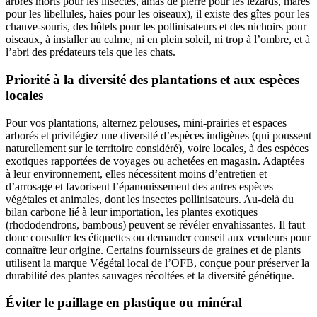
arbres morts pour les insectes, amas de pierre pour les lézards, mares
pour les libellules, haies pour les oiseaux), il existe des gîtes pour les
chauve-souris, des hôtels pour les pollinisateurs et des nichoirs pour
oiseaux, à installer au calme, ni en plein soleil, ni trop à l’ombre, et à
l’abri des prédateurs tels que les chats.
Priorité à la diversité des plantations et aux espèces
locales
Pour vos plantations, alternez pelouses, mini-prairies et espaces
arborés et privilégiez une diversité d’espèces indigènes (qui poussent
naturellement sur le territoire considéré), voire locales, à des espèces
exotiques rapportées de voyages ou achetées en magasin. Adaptées
à leur environnement, elles nécessitent moins d’entretien et
d’arrosage et favorisent l’épanouissement des autres espèces
végétales et animales, dont les insectes pollinisateurs. Au-delà du
bilan carbone lié à leur importation, les plantes exotiques
(rhododendrons, bambous) peuvent se révéler envahissantes. Il faut
donc consulter les étiquettes ou demander conseil aux vendeurs pour
connaître leur origine. Certains fournisseurs de graines et de plants
utilisent la marque Végétal local de l’OFB, conçue pour préserver la
durabilité des plantes sauvages récoltées et la diversité génétique.
Éviter le paillage en plastique ou minéral