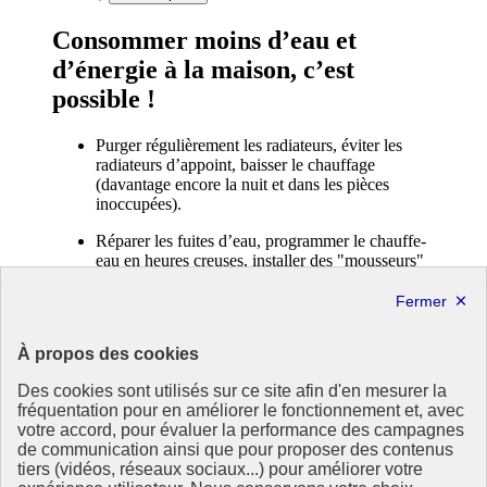
Consommer moins d’eau et
d’énergie à la maison, c’est
possible !
Purger régulièrement les radiateurs, éviter les
radiateurs d’appoint, baisser le chauffage
(davantage encore la nuit et dans les pièces
inoccupées).
Réparer les fuites d’eau, programmer le chauffe-
eau en heures creuses, installer des "mousseurs"
sur les robinets et les douchettes.
Éteindre complètement les appareils inutilisés,
activer le mode "économie d’énergie" sur
À propos des cookies
l’ordinateur, ne pas laisser les appareils chargés
toute la nuit.
Des cookies sont utilisés sur ce site afin d'en mesurer la
Éviter de prélaver la vaisselle, attendre que le
fréquentation pour en améliorer le fonctionnement et, avec
lave-ligne et le lave-vaisselle soient pleins pour
votre accord, pour évaluer la performance des campagnes
les mettre en route (en heures creuses), laver le
de communication ainsi que pour proposer des contenus
linge à 30 degrés si possible
tiers (vidéos, réseaux sociaux...) pour améliorer votre