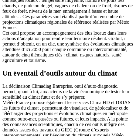
climatiques locaux : température moyenne, nombre de jours très
chauds, de pluie ou de gel, vagues de chaleur ou de froid, risques de
feux de forêt, niveau de la mer, enneigement à basse et haute
altitude… Ces paramètres sont établis à partir d’un ensemble de
projections climatiques régionales de référence réalisées par Météo
France.
Cet outil propose un accompagnement des élus locaux dans leurs
actions d’adaptation pour rendre leur territoire résilient. Gratuit, il
permet d’obtenir, en un clic, une synthèse des évolutions climatiques
attendues d’ici 2050 pour chaque commune ou intercommunalité,
autour de cinq thématiques clés : climat, risques naturels, santé,
agriculture et tourisme.
Un éventail d’outils autour du climat
La déclinaison Climadiag Entreprise, outil d’auto-diagnostic,
permet, quant à lui, aux acteurs de la vie économique de tester leur
sensibilité au climat futur et de s’y préparer.
Météo France propose également les services ClimatHD et DRIAS
les futurs du climat , permettant de visualiser, de géolocaliser et de
télécharger des projections et évolutions climatiques en métropole
comme outre-mer, passées ou futures, et leurs impacts. A la pointe
des connaissances scientifiques, chacun de ces outils intègre des
données issues des travaux du GIEC (Groupe d’experts
intergouvernemental sur l’évolution du climat), auxquels Météo