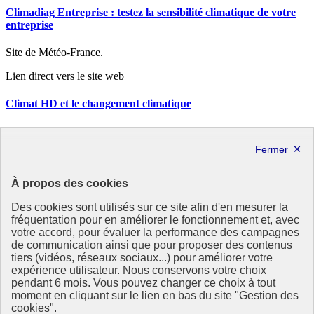
Climadiag Entreprise : testez la sensibilité climatique de votre
entreprise
Site de Météo-France.
Lien direct vers le site web
Climat HD et le changement climatique
Site de Météo-France.
République
Française
À propos des cookies
Le portail de tous les citoyens pour s’informer sur les enjeux de
l’environnement, du développement durable et trouver des services
Des cookies sont utilisés sur ce site afin d'en mesurer la
utiles
fréquentation pour en améliorer le fonctionnement et, avec
votre accord, pour évaluer la performance des campagnes
info.gouv.fr
- ouvre une nouvelle fenêtre
de communication ainsi que pour proposer des contenus
service-public.fr
- ouvre une nouvelle fenêtre
tiers (vidéos, réseaux sociaux...) pour améliorer votre
legifrance.gouv.fr
- ouvre une nouvelle fenêtre
expérience utilisateur. Nous conservons votre choix
data.gouv.fr
- ouvre une nouvelle fenêtre
pendant 6 mois. Vous pouvez changer ce choix à tout
moment en cliquant sur le lien en bas du site "Gestion des
Partenaire
cookies".