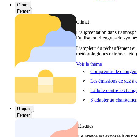
Climat
Fermer
Climat
L’augmentation dans l’atmosphèr
l’utilisation d’engrais de synthè
L’ampleur du réchauffement et s
météorologiques extrêmes, etc.) 
Voir le thème
Comprendre le changeme
Les émissions de gaz à e
La lutte contre le chan
S’adapter au changemen
Risques
Fermer
Risques
Le France est exposée à de nom