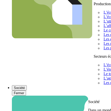
Production
L’éc
L’éc
L’uti
L’af
Le c
Les 
Les 
Les 
Les 
Secteurs 
L’éc
L’én
Le t
L’ag
Les 
Société
Fermer
Société
Dans un monde 