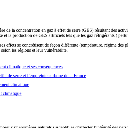
e de la concentration en gaz à effet de serre (GES) résultant des activ
se et la production de GES artificiels tels que les gaz réfrigérants ) pert
es effets se concrétisent de façon différente (température, régime des
selon les régions et leur vulnérabilité.
nt climatique et ses conséquences
ffet de serre et l’empreinte carbone de la France
gement climatique
t climatique
breux phénomènes naturels susceptibles d’affecter l’intégrité des person