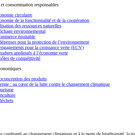
 et consommation responsables
onomie circulaire
onomie de la fonctionnalité et de la coopération
lisation des ressources naturelles
fichage environnemental
ommerce équitable
dépenses pour la protection de l’environnement
engagements pour la croissance verte (ECV)
nudges appliqués à l’économie verte
pôles de compétitivité
économiques
oconception des produits
ergie : au cœur de la lutte contre le changement climatique
ourisme
riculture
déchets
confronté au changement climatique et à la perte de biodiversité, la tr