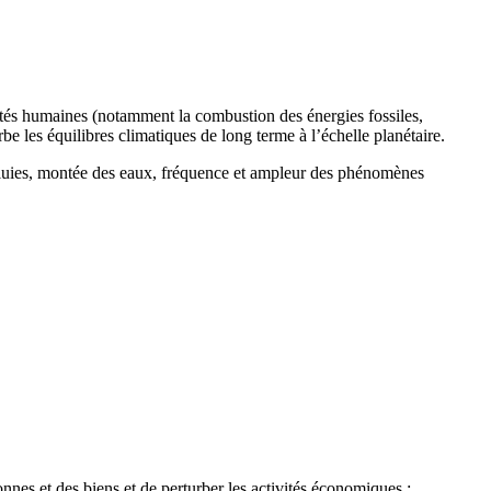
ités humaines (notamment la combustion des énergies fossiles,
urbe les équilibres climatiques de long terme à l’échelle planétaire.
 pluies, montée des eaux, fréquence et ampleur des phénomènes
nes et des biens et de perturber les activités économiques :