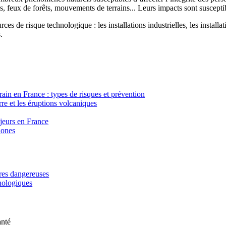
, feux de forêts, mouvements de terrains... Leurs impacts sont susceptib
ces de risque technologique : les installations industrielles, les installa
.
in en France : types de risques et prévention
re et les éruptions volcaniques
ajeurs en France
lones
ères dangereuses
hnologiques
anté