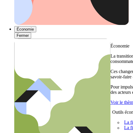
Économie
Fermer
Économie
La transitio
consommateu
Ces changem
savoir-faire
Pour impulse
des acteurs
Voir le thè
Outils éco
La f
La f