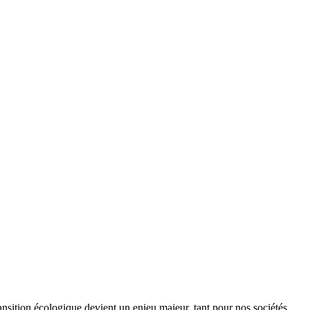
ansition écologique devient un enjeu majeur, tant pour nos sociétés