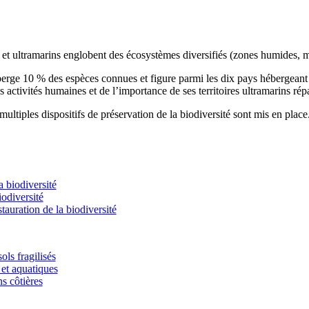
s et ultramarins englobent des écosystèmes diversifiés (zones humides, m
éberge 10 % des espèces connues et figure parmi les dix pays hébergean
s activités humaines et de l’importance de ses territoires ultramarins rép
ultiples dispositifs de préservation de la biodiversité sont mis en place
 biodiversité
odiversité
stauration de la biodiversité
ols fragilisés
et aquatiques
ns côtières