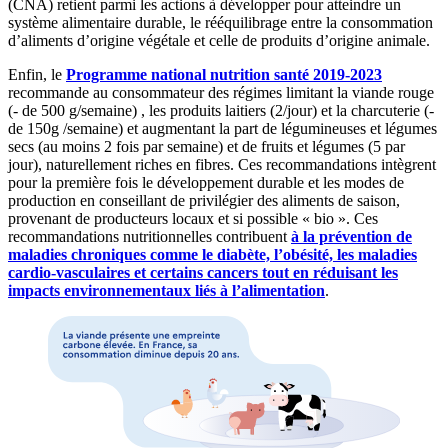
(CNA) retient parmi les actions à développer pour atteindre un
système alimentaire durable, le rééquilibrage entre la consommation
d’aliments d’origine végétale et celle de produits d’origine animale.
Enfin, le
Programme national nutrition santé 2019-2023
recommande au consommateur des régimes limitant la viande rouge
(- de 500 g/semaine) , les produits laitiers (2/jour) et la charcuterie (-
de 150g /semaine) et augmentant la part de légumineuses et légumes
secs (au moins 2 fois par semaine) et de fruits et légumes (5 par
jour), naturellement riches en fibres. Ces recommandations intègrent
pour la première fois le développement durable et les modes de
production en conseillant de privilégier des aliments de saison,
provenant de producteurs locaux et si possible « bio ». Ces
recommandations nutritionnelles contribuent
à la prévention de
maladies chroniques comme le diabète, l’obésité, les maladies
cardio-vasculaires et certains cancers tout en réduisant les
impacts environnementaux liés à l’alimentation
.