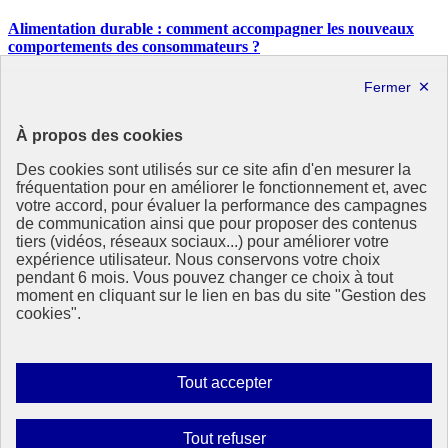
Alimentation durable : comment accompagner les nouveaux
comportements des consommateurs ?
De nouveaux comportements alimentaires se développent, les
consommateurs souhaitent de plus en plus une alimentation saine et
respectueuse de l’environnement. Le CNA s’est penché sur ces
À propos des cookies
nouveaux enjeux.
Des cookies sont utilisés sur ce site afin d'en mesurer la
République
fréquentation pour en améliorer le fonctionnement et, avec
Française
votre accord, pour évaluer la performance des campagnes
de communication ainsi que pour proposer des contenus
Le portail de tous les citoyens pour s’informer sur les enjeux de
tiers (vidéos, réseaux sociaux...) pour améliorer votre
l’environnement, du développement durable et trouver des services
expérience utilisateur. Nous conservons votre choix
utiles
pendant 6 mois. Vous pouvez changer ce choix à tout
moment en cliquant sur le lien en bas du site "Gestion des
info.gouv.fr
- ouvre une nouvelle fenêtre
cookies".
service-public.fr
- ouvre une nouvelle fenêtre
legifrance.gouv.fr
- ouvre une nouvelle fenêtre
data.gouv.fr
- ouvre une nouvelle fenêtre
Autoriser
Tout accepter
Partenaire
tous
les
Partenaire principal : Eionet Portal
Interdire
Tout refuser