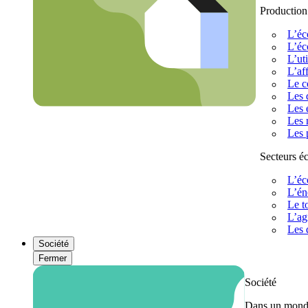
Production
L’éc
L’éc
L’uti
L’af
Le c
Les 
Les 
Les 
Les 
Secteurs 
L’éc
L’én
Le t
L’ag
Les 
Société
Fermer
Société
Dans un monde 