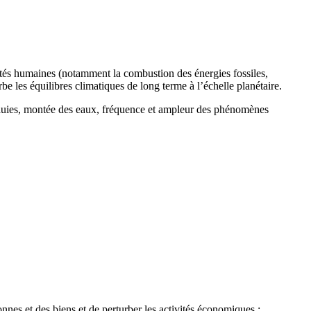
ités humaines (notamment la combustion des énergies fossiles,
urbe les équilibres climatiques de long terme à l’échelle planétaire.
 pluies, montée des eaux, fréquence et ampleur des phénomènes
nes et des biens et de perturber les activités économiques :