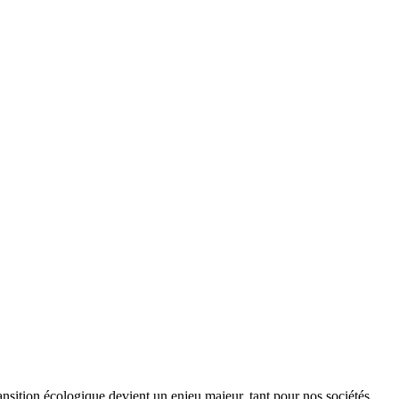
ansition écologique devient un enjeu majeur, tant pour nos sociétés