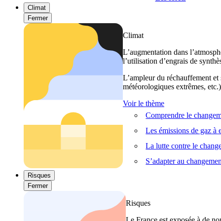
Climat
Fermer
Climat
L’augmentation dans l’atmosphèr
l’utilisation d’engrais de synthè
L’ampleur du réchauffement et s
météorologiques extrêmes, etc.) 
Voir le thème
Comprendre le changeme
Les émissions de gaz à e
La lutte contre le chan
S’adapter au changemen
Risques
Fermer
Risques
Le France est exposée à de nom