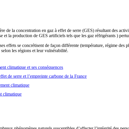
e de la concentration en gaz à effet de serre (GES) résultant des activ
se et la production de GES artificiels tels que les gaz réfrigérants ) pert
es effets se concrétisent de façon différente (température, régime des
selon les régions et leur vulnérabilité.
nt climatique et ses conséquences
ffet de serre et l’empreinte carbone de la France
gement climatique
t climatique
breux phénomènes naturels susceptibles d’affecter l’intégrité des person