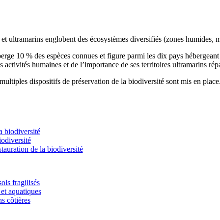
s et ultramarins englobent des écosystèmes diversifiés (zones humides, m
éberge 10 % des espèces connues et figure parmi les dix pays hébergean
s activités humaines et de l’importance de ses territoires ultramarins rép
ultiples dispositifs de préservation de la biodiversité sont mis en place
 biodiversité
odiversité
stauration de la biodiversité
ols fragilisés
et aquatiques
ns côtières