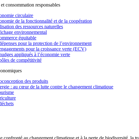
 et consommation responsables
onomie circulaire
onomie de la fonctionnalité et de la coopération
lisation des ressources naturelles
fichage environnemental
ommerce équitable
dépenses pour la protection de l’environnement
engagements pour la croissance verte (ECV)
nudges appliqués à l’économie verte
pôles de compétitivité
économiques
oconception des produits
ergie : au cœur de la lutte contre le changement climatique
ourisme
riculture
déchets
confronté au changement climatique et à la perte de biodiversité, la tr