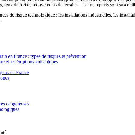
, feux de forêts, mouvements de terrains... Leurs impacts sont susceptib
ces de risque technologique : les installations industrielles, les installa
.
in en France : types de risques et prévention
re et les éruptions volcaniques
ajeurs en France
lones
ères dangereuses
hnologiques
anté