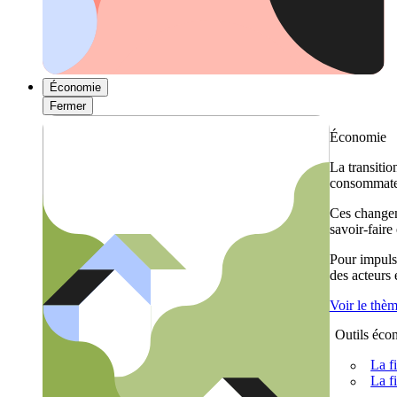
Économie
Fermer
Économie
La transitio
consommateu
Ces changem
savoir-faire
Pour impulse
des acteurs
Voir le thè
Outils éco
La f
La f