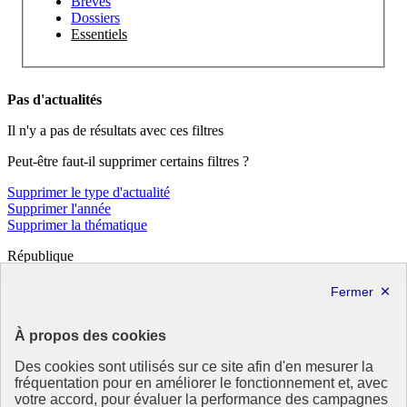
Brèves
Dossiers
Essentiels
Pas d'actualités
Il n'y a pas de résultats avec ces filtres
Peut-être faut-il supprimer certains filtres ?
Supprimer le type d'actualité
Supprimer l'année
Supprimer la thématique
République
Française
Le portail de tous les citoyens pour s’informer sur les enjeux de
l’environnement, du développement durable et trouver des services
À propos des cookies
utiles
Des cookies sont utilisés sur ce site afin d'en mesurer la
info.gouv.fr
- ouvre une nouvelle fenêtre
fréquentation pour en améliorer le fonctionnement et, avec
service-public.fr
- ouvre une nouvelle fenêtre
votre accord, pour évaluer la performance des campagnes
legifrance.gouv.fr
- ouvre une nouvelle fenêtre