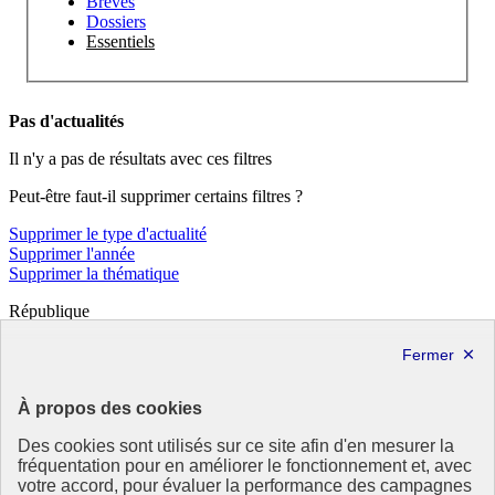
Brèves
Dossiers
Essentiels
Pas d'actualités
Il n'y a pas de résultats avec ces filtres
Peut-être faut-il supprimer certains filtres ?
Supprimer le type d'actualité
Supprimer l'année
Supprimer la thématique
République
Française
Le portail de tous les citoyens pour s’informer sur les enjeux de
l’environnement, du développement durable et trouver des services
À propos des cookies
utiles
Des cookies sont utilisés sur ce site afin d'en mesurer la
info.gouv.fr
- ouvre une nouvelle fenêtre
fréquentation pour en améliorer le fonctionnement et, avec
service-public.fr
- ouvre une nouvelle fenêtre
votre accord, pour évaluer la performance des campagnes
legifrance.gouv.fr
- ouvre une nouvelle fenêtre