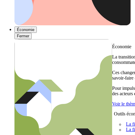
Économie
Fermer
Économie
La transitio
consommateu
Ces changem
savoir-faire
Pour impulse
des acteurs
Voir le thè
Outils éco
La f
La f