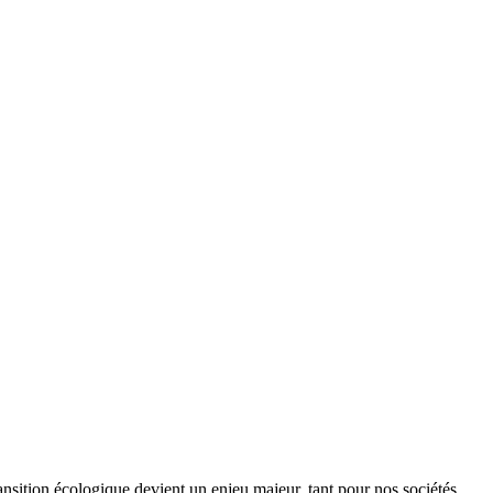
ansition écologique devient un enjeu majeur, tant pour nos sociétés