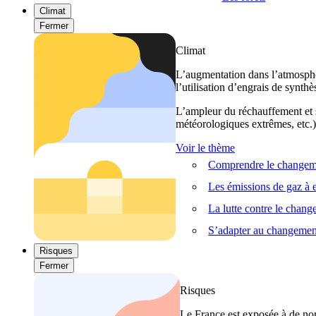
Climat
Fermer
Climat
L’augmentation dans l’atmosphèr
l’utilisation d’engrais de synthè
L’ampleur du réchauffement et s
météorologiques extrêmes, etc.) 
Voir le thème
Comprendre le changeme
Les émissions de gaz à e
La lutte contre le chan
S’adapter au changemen
Risques
Fermer
Risques
Le France est exposée à de nom