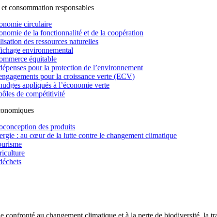
 et consommation responsables
onomie circulaire
onomie de la fonctionnalité et de la coopération
lisation des ressources naturelles
fichage environnemental
ommerce équitable
dépenses pour la protection de l’environnement
engagements pour la croissance verte (ECV)
nudges appliqués à l’économie verte
pôles de compétitivité
économiques
oconception des produits
ergie : au cœur de la lutte contre le changement climatique
ourisme
riculture
déchets
confronté au changement climatique et à la perte de biodiversité, la tr