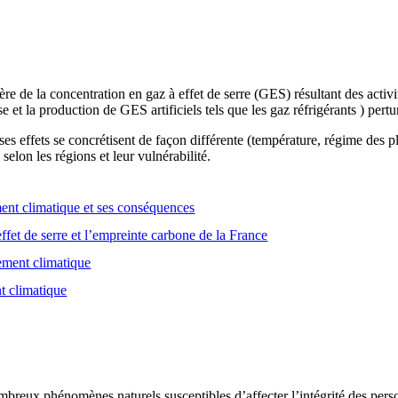
e de la concentration en gaz à effet de serre (GES) résultant des activ
se et la production de GES artificiels tels que les gaz réfrigérants ) pert
es effets se concrétisent de façon différente (température, régime des
selon les régions et leur vulnérabilité.
nt climatique et ses conséquences
ffet de serre et l’empreinte carbone de la France
gement climatique
t climatique
breux phénomènes naturels susceptibles d’affecter l’intégrité des person