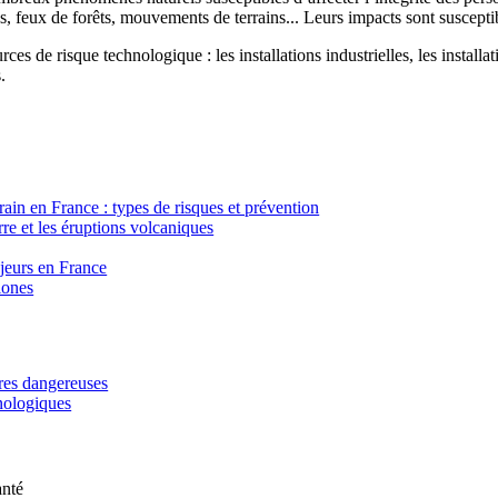
, feux de forêts, mouvements de terrains... Leurs impacts sont susceptib
ces de risque technologique : les installations industrielles, les installa
.
in en France : types de risques et prévention
re et les éruptions volcaniques
ajeurs en France
lones
ères dangereuses
hnologiques
anté