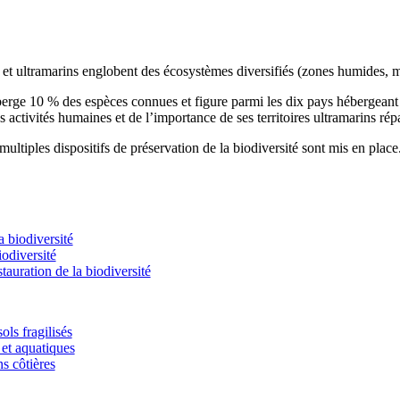
s et ultramarins englobent des écosystèmes diversifiés (zones humides, m
éberge 10 % des espèces connues et figure parmi les dix pays hébergean
s activités humaines et de l’importance de ses territoires ultramarins rép
ultiples dispositifs de préservation de la biodiversité sont mis en place
 biodiversité
odiversité
stauration de la biodiversité
ols fragilisés
et aquatiques
ns côtières