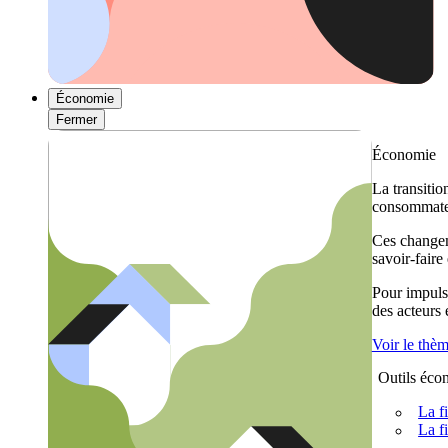
Économie
Fermer
Économie
La transitio
consommateu
Ces changem
savoir-faire
Pour impulse
des acteurs
Voir le thè
Outils éco
La f
La f