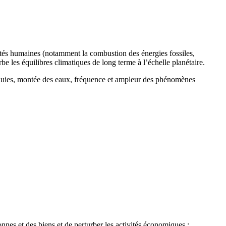
ités humaines (notamment la combustion des énergies fossiles,
urbe les équilibres climatiques de long terme à l’échelle planétaire.
 pluies, montée des eaux, fréquence et ampleur des phénomènes
nes et des biens et de perturber les activités économiques :