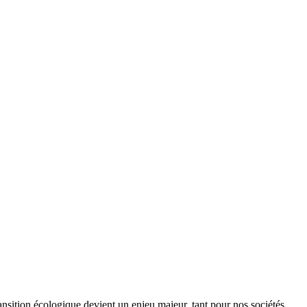
ansition écologique devient un enjeu majeur, tant pour nos sociétés