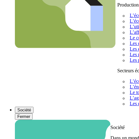
Production
L’éc
L’éc
L’uti
L’af
Le c
Les 
Les 
Les 
Les 
Secteurs 
L’éc
L’én
Le t
L’ag
Les 
Société
Fermer
Société
Dans un monde 