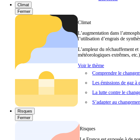
Climat
Fermer
Climat
L’augmentation dans l’atmosphèr
l’utilisation d’engrais de synthè
L’ampleur du réchauffement et s
météorologiques extrêmes, etc.) 
Voir le thème
Comprendre le changeme
Les émissions de gaz à e
La lutte contre le chan
S’adapter au changemen
Risques
Fermer
Risques
Le France est exposée à de nom