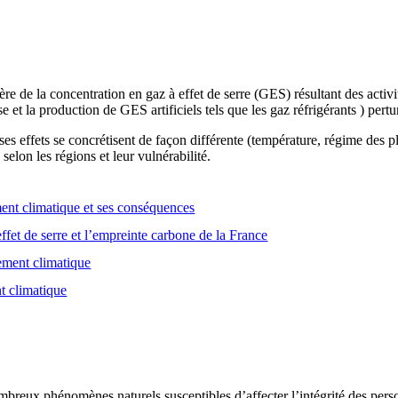
e de la concentration en gaz à effet de serre (GES) résultant des activ
se et la production de GES artificiels tels que les gaz réfrigérants ) pert
es effets se concrétisent de façon différente (température, régime des
selon les régions et leur vulnérabilité.
nt climatique et ses conséquences
ffet de serre et l’empreinte carbone de la France
gement climatique
t climatique
breux phénomènes naturels susceptibles d’affecter l’intégrité des person