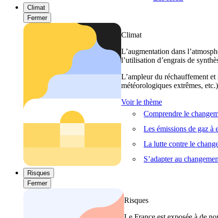
Climat
Fermer
Climat
L’augmentation dans l’atmosphèr
l’utilisation d’engrais de synthè
L’ampleur du réchauffement et s
météorologiques extrêmes, etc.) 
Voir le thème
Comprendre le changeme
Les émissions de gaz à e
La lutte contre le chan
S’adapter au changemen
Risques
Fermer
Risques
Le France est exposée à de nom