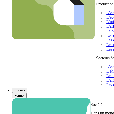
Production
L’éc
L’éc
L’uti
L’af
Le c
Les 
Les 
Les 
Les 
Secteurs 
L’éc
L’én
Le t
L’ag
Les 
Société
Fermer
Société
Dans un monde 