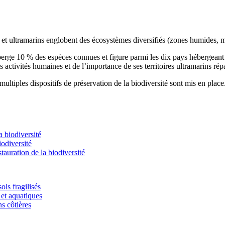
s et ultramarins englobent des écosystèmes diversifiés (zones humides, m
éberge 10 % des espèces connues et figure parmi les dix pays hébergean
s activités humaines et de l’importance de ses territoires ultramarins rép
ultiples dispositifs de préservation de la biodiversité sont mis en place
 biodiversité
odiversité
stauration de la biodiversité
ols fragilisés
et aquatiques
ns côtières