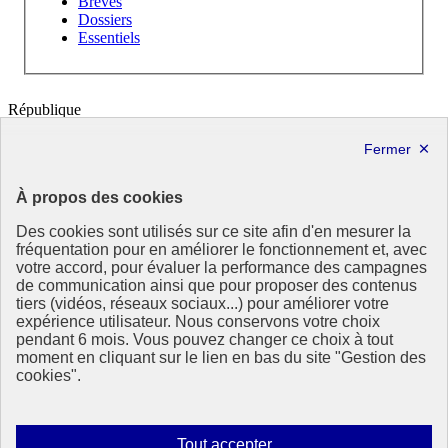
Brèves
Dossiers
Essentiels
République
Française
Le portail de tous les citoyens pour s’informer sur les enjeux de
l’environnement, du développement durable et trouver des services
À propos des cookies
utiles
Des cookies sont utilisés sur ce site afin d'en mesurer la
info.gouv.fr
- ouvre une nouvelle fenêtre
fréquentation pour en améliorer le fonctionnement et, avec
service-public.fr
- ouvre une nouvelle fenêtre
votre accord, pour évaluer la performance des campagnes
legifrance.gouv.fr
- ouvre une nouvelle fenêtre
de communication ainsi que pour proposer des contenus
data.gouv.fr
- ouvre une nouvelle fenêtre
tiers (vidéos, réseaux sociaux...) pour améliorer votre
expérience utilisateur. Nous conservons votre choix
Partenaire
pendant 6 mois. Vous pouvez changer ce choix à tout
moment en cliquant sur le lien en bas du site "Gestion des
Partenaire principal : Eionet Portal
cookies".
Plan du site
Accessibilité : totalement conforme
Mentions légales
Autoriser
Tout accepter