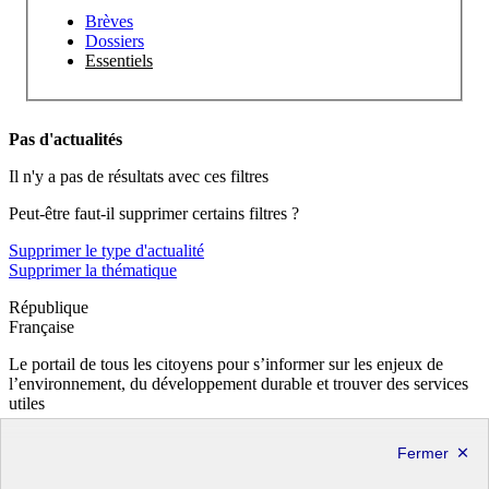
Brèves
Dossiers
Essentiels
Pas d'actualités
Il n'y a pas de résultats avec ces filtres
Peut-être faut-il supprimer certains filtres ?
Supprimer le type d'actualité
Supprimer la thématique
République
Française
Le portail de tous les citoyens pour s’informer sur les enjeux de
l’environnement, du développement durable et trouver des services
utiles
info.gouv.fr
- ouvre une nouvelle fenêtre
service-public.fr
- ouvre une nouvelle fenêtre
legifrance.gouv.fr
- ouvre une nouvelle fenêtre